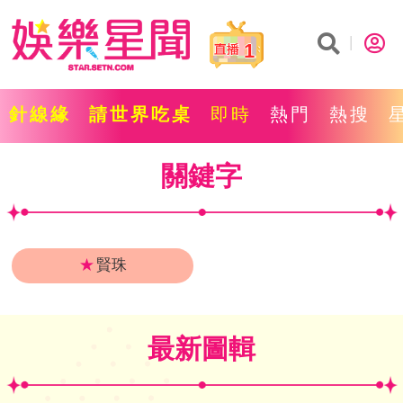
1
針線緣
請世界吃桌
即時
熱門
熱搜
關鍵字
★
賢珠
最新圖輯