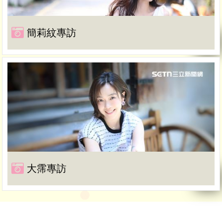
簡莉紋專訪
大霈專訪