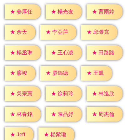
★
姜厚任
★
楊光友
★
曹雨婷
★
余天
★
李亞萍
★
邱瓈寬
★
楊丞琳
★
王心凌
★
田路路
★
廖峻
★
王凱
★
廖錦德
★
吳宗憲
★
徐莉玲
★
林逸欣
★
林春銘
★
陳品妤
★
周杰倫
★
Jeff
★
楊紫瓊