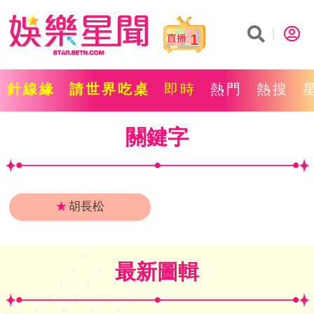
1
針線緣
請世界吃桌
即時
熱門
熱搜
關鍵字
★
胡長松
最新圖輯