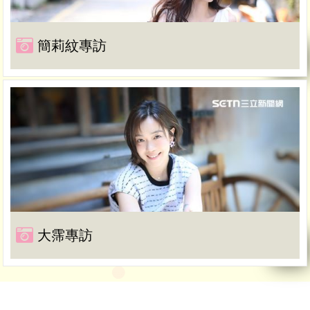
簡莉紋專訪
大霈專訪