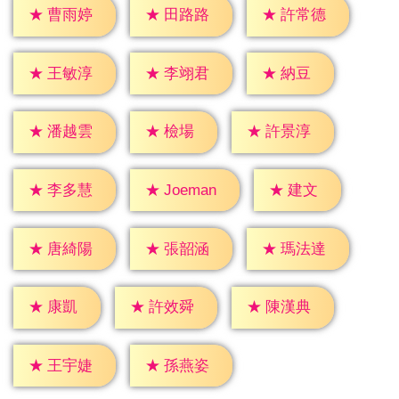
★
曹雨婷
★
田路路
★
許常德
★
納豆
★
王敏淳
★
李翊君
★
檢場
★
潘越雲
★
許景淳
★
建文
★
李多慧
★
Joeman
★
唐綺陽
★
張韶涵
★
瑪法達
★
康凱
★
許效舜
★
陳漢典
★
王宇婕
★
孫燕姿