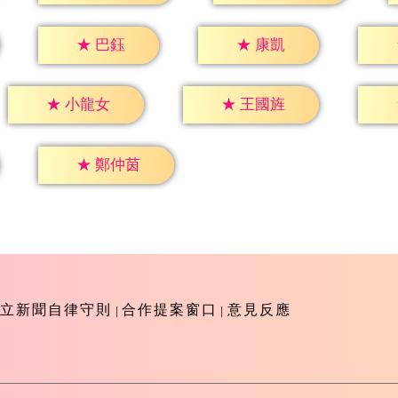
★
巴鈺
★
康凱
★
小龍女
★
王國旌
★
鄭仲茵
立新聞自律守則
合作提案窗口
意見反應