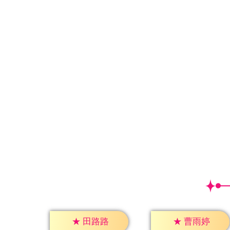
★
田路路
★
曹雨婷