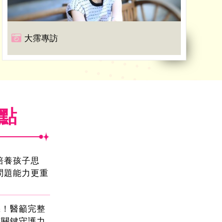
大霈專訪
焦點
!培養孩子思
問題能力更重
機！醫籲完整
有關鍵守護力