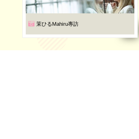
茉ひるMahiru專訪