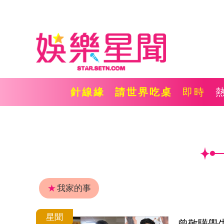
針線緣
請世界吃桌
即時
★
我家的事
星聞
曾敬驊學