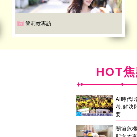
簡莉紋專訪
HOT
AI時代
考.解決
要
關節危
配方才