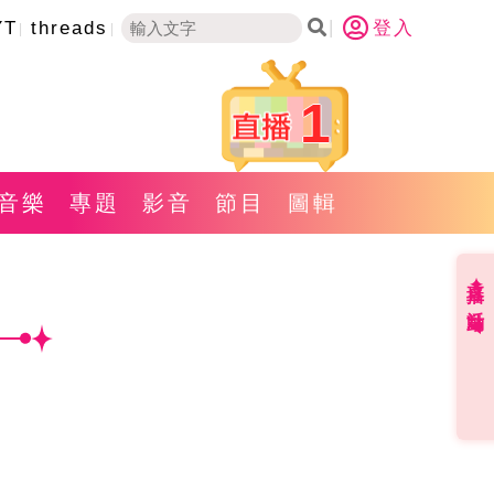
YT
threads
登入
1
音樂
專題
影音
節目
圖輯
直播✦活動