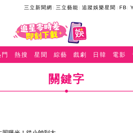
三立新聞網
三立藝能
追蹤娛樂星聞
FB
熱門
熱搜
星聞
綜藝
戲劇
日韓
電影
關鍵字
生照曝光！從小帥到大