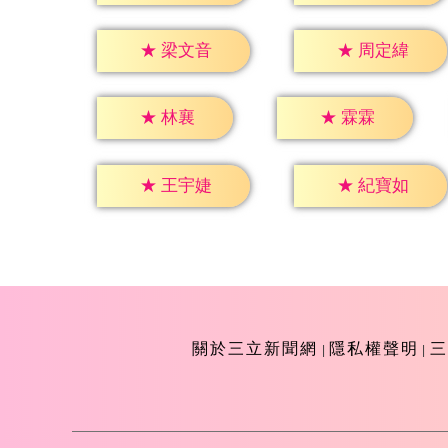
★
梁文音
★
周定緯
★
林襄
★
霖霖
★
王宇婕
★
紀寶如
關於三立新聞網
隱私權聲明
三