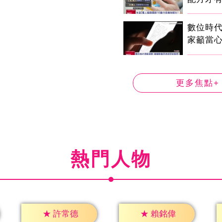
數位時代
家籲當心
更多焦點+
熱門人物
★
許常德
★
賴銘偉