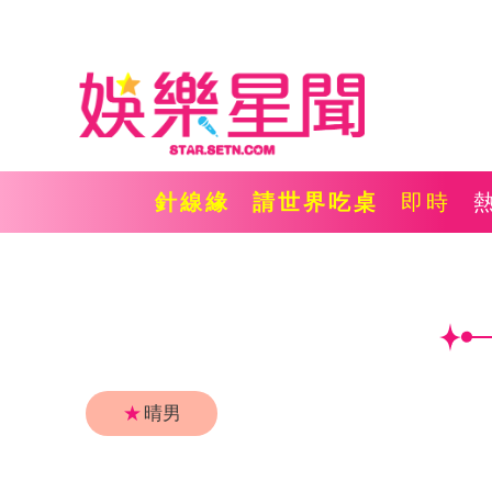
針線緣
請世界吃桌
即時
★
晴男