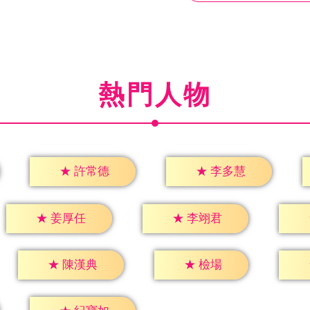
熱門人物
★
許常德
★
李多慧
★
姜厚任
★
李翊君
★
檢場
★
陳漢典