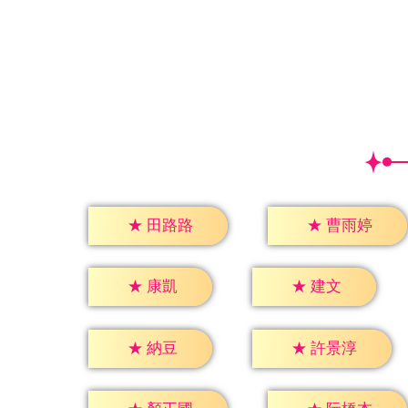
★
田路路
★
曹雨婷
★
康凱
★
建文
★
納豆
★
許景淳