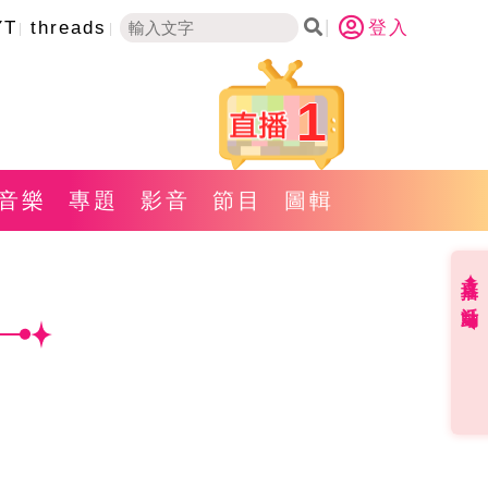
YT
threads
登入
1
音樂
專題
影音
節目
圖輯
直播✦活動