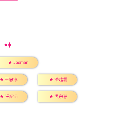
★
Joeman
★
王敏淳
★
潘越雲
★
張韶涵
★
吳宗憲