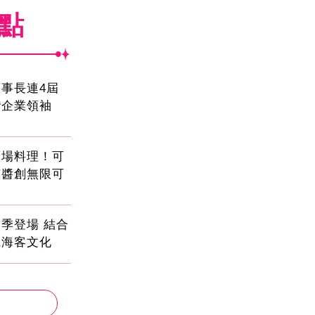
焦點
事長連4屆
灣企業領袖
酒場料理！可
茄醬創無限可
季登場 結合
識海客文化