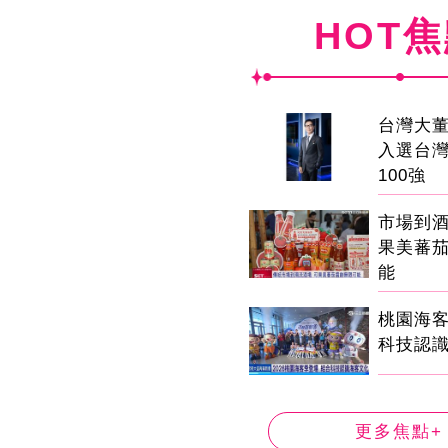
HOT
台灣大董
入選台
100強
市場到
果美蕃
能
桃園海客
科技認
更多焦點+