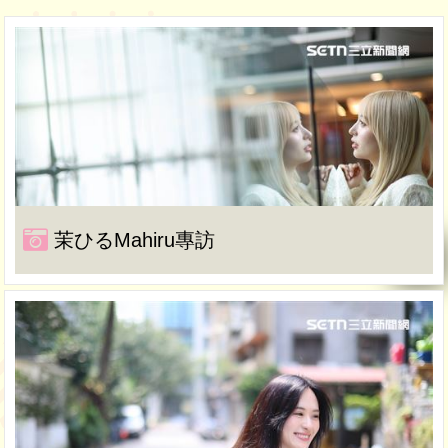
茉ひるMahiru專訪