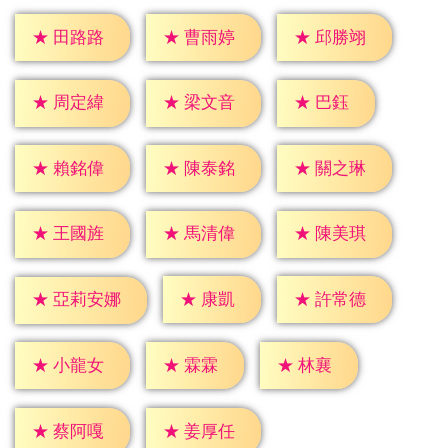
★
田路路
★
曹雨婷
★
邱勝翊
★
巴鈺
★
周定緯
★
梁文音
★
賴銘偉
★
陳泰銘
★
關之琳
★
王國旌
★
馬清偉
★
陳美琪
★
康凱
★
許常德
★
亞莉安娜
★
霖霖
★
林襄
★
小龍女
★
蔡阿嘎
★
姜厚任