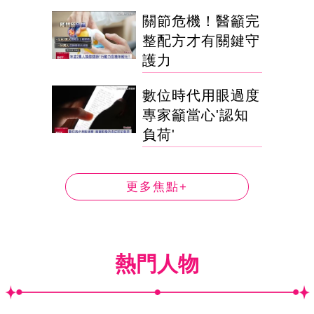
關節危機！醫籲完
整配方才有關鍵守
護力
數位時代用眼過度
專家籲當心'認知
負荷'
更多焦點+
熱門人物