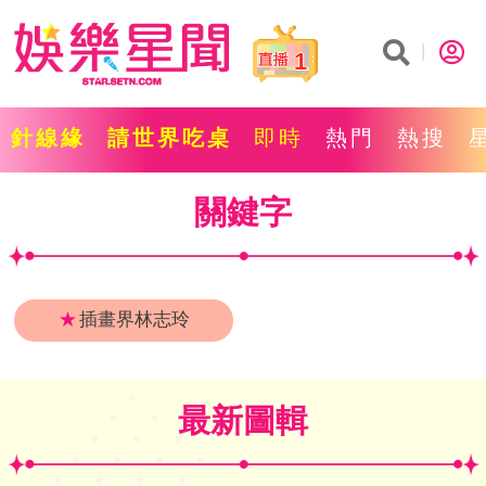
1
針線緣
請世界吃桌
即時
熱門
熱搜
關鍵字
★
插畫界林志玲
最新圖輯