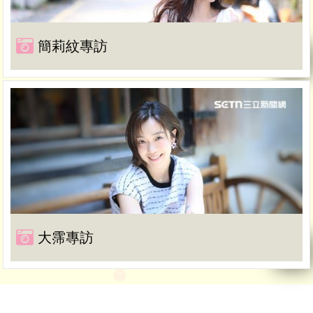
簡莉紋專訪
大霈專訪