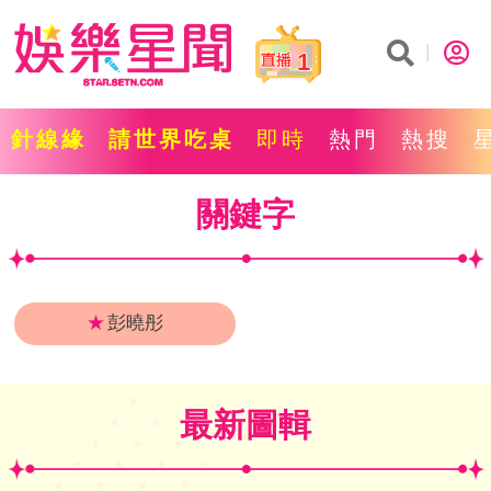
1
針線緣
請世界吃桌
即時
熱門
熱搜
關鍵字
★
彭曉彤
最新圖輯