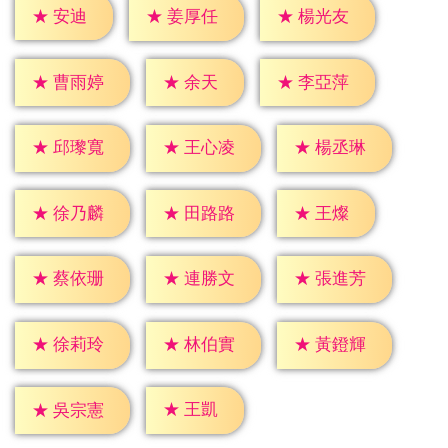
★
安迪
★
姜厚任
★
楊光友
★
余天
★
曹雨婷
★
李亞萍
★
邱瓈寬
★
王心凌
★
楊丞琳
★
王燦
★
徐乃麟
★
田路路
★
蔡依珊
★
連勝文
★
張進芳
★
徐莉玲
★
林伯實
★
黃鐙輝
★
王凱
★
吳宗憲