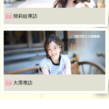
簡莉紋專訪
大霈專訪