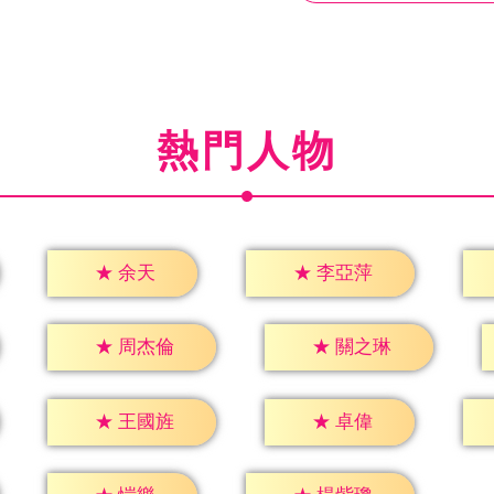
熱門人物
★
余天
★
李亞萍
★
周杰倫
★
關之琳
★
卓偉
★
王國旌