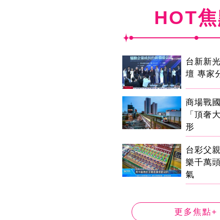
HOT
台新新
壇 專家
商場戰
「頂奢
形
台彩父
樂千萬
氣
更多焦點+