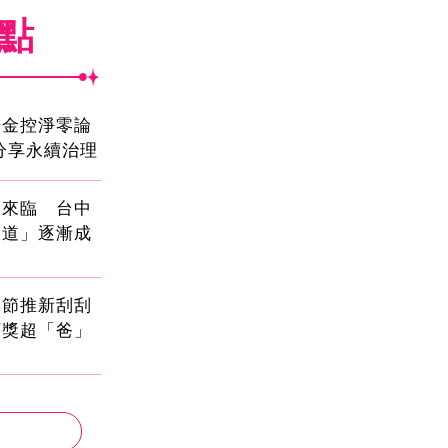
焦點
光金控淨零論
分享永續治理
國來臨 台中
大道」逐漸成
親節推新刮刮
頭獎超「爸」