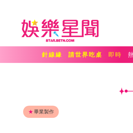
針線緣
請世界吃桌
即時
★
畢業製作