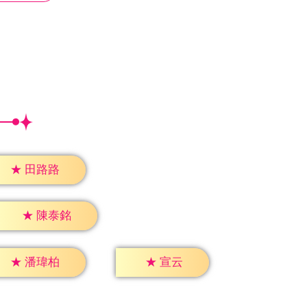
★
田路路
★
陳泰銘
★
宣云
★
潘瑋柏