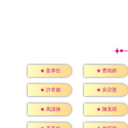
★
姜厚任
★
曹雨婷
★
許常德
★
吳宗憲
★
馬清偉
★
陳美琪