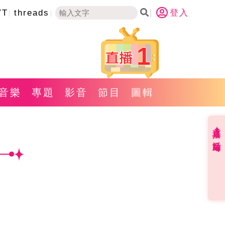
YT
threads
登入
1
音樂
專題
影音
節目
圖輯
直播✦活動