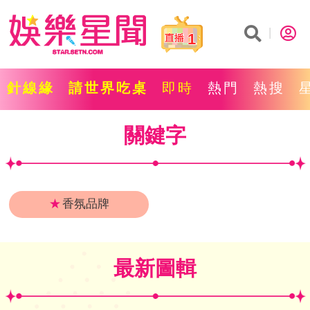
1
針線緣
請世界吃桌
即時
熱門
熱搜
關鍵字
★
香氛品牌
最新圖輯