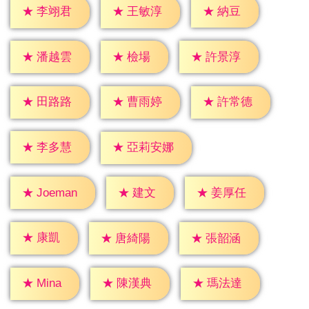
★
納豆
★
李翊君
★
王敏淳
★
檢場
★
潘越雲
★
許景淳
★
田路路
★
曹雨婷
★
許常德
★
李多慧
★
亞莉安娜
★
建文
★
姜厚任
★
Joeman
★
康凱
★
唐綺陽
★
張韶涵
★
Mina
★
陳漢典
★
瑪法達