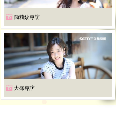
簡莉紋專訪
大霈專訪