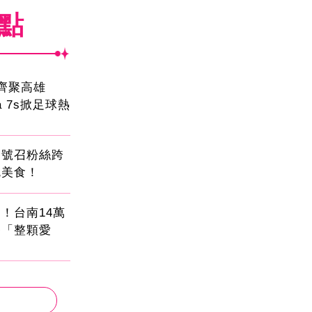
焦點
員齊聚高雄
sa 7s掀足球熱
蛋號召粉絲跨
吃美食！
！台南14萬
餐「整顆愛