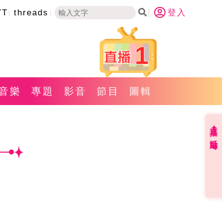
YT
threads
登入
1
音樂
專題
影音
節目
圖輯
直播✦活動