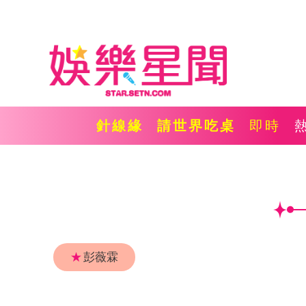
針線緣
請世界吃桌
即時
★
彭薇霖