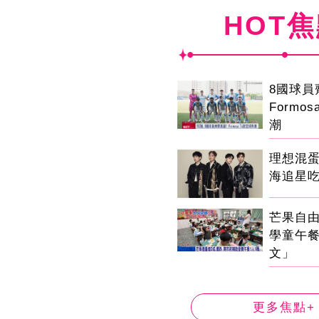
HOT
8國球
Formo
潮
理想混
海追星
芒果自由
學童午
文」
更多焦點+