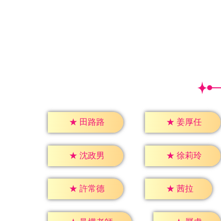
★
田路路
★
姜厚任
★
沈政男
★
徐莉玲
★
茜拉
★
許常德