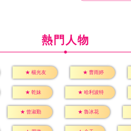
熱門人物
★
楊光友
★
曹雨婷
★
乾妹
★
哈利波特
★
曾淑勤
★
魯冰花