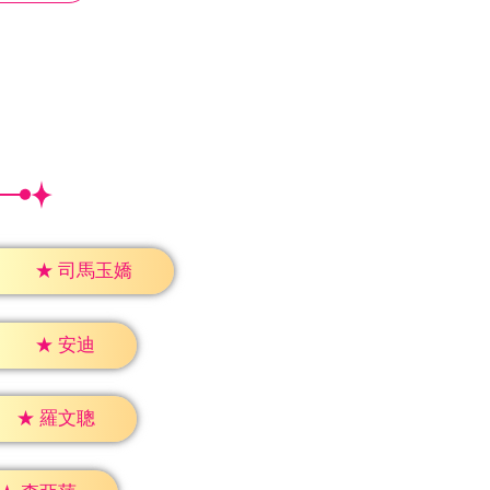
★
司馬玉嬌
★
安迪
★
羅文聰