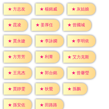
★
方志友
★
楊銘威
★
灰姑娘
★
昆凌
★
姜厚任
★
曾國城
★
賈永婕
★
李詠嫻
★
李明依
★
利菁
★
方芳芳
★
艾力克斯
★
王兆杰
★
郭台銘
★
曾馨瑩
★
狄鶯
★
孫鵬
★
賈靜雯
★
孫安佐
★
田路路