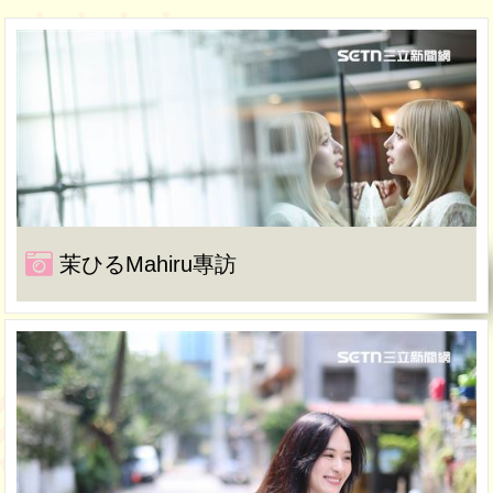
茉ひるMahiru專訪