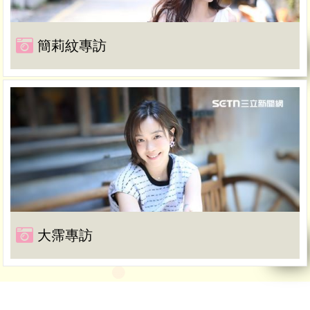
簡莉紋專訪
大霈專訪