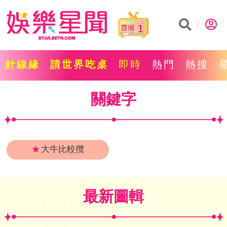
1
針線緣
請世界吃桌
即時
熱門
熱搜
關鍵字
★
大牛比較攬
最新圖輯