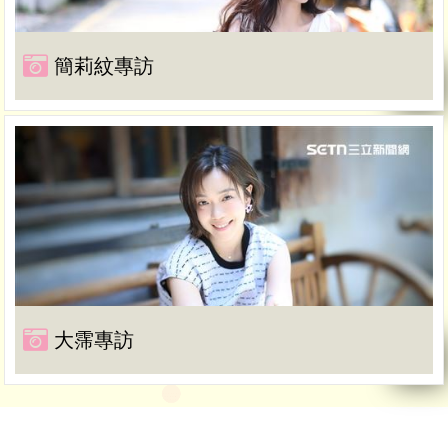
簡莉紋專訪
大霈專訪