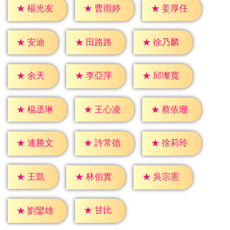
★
楊光友
★
曹雨婷
★
姜厚任
★
安迪
★
田路路
★
徐乃麟
★
余天
★
李亞萍
★
邱瓈寬
★
楊丞琳
★
王心凌
★
蔡依珊
★
連勝文
★
許常德
★
徐莉玲
★
王凱
★
林伯實
★
吳宗憲
★
甘比
★
劉鑾雄