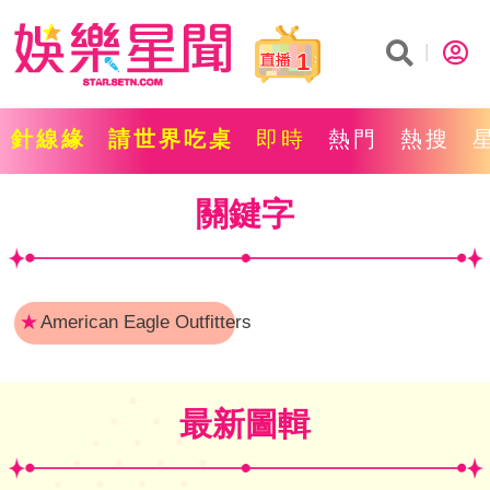
1
針線緣
請世界吃桌
即時
熱門
熱搜
關鍵字
★
American Eagle Outfitters
最新圖輯