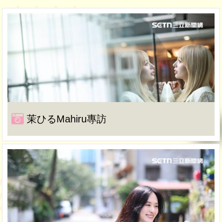
茉ひるMahiru專訪