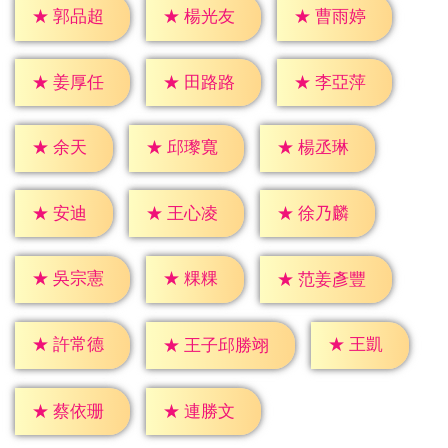
★
郭品超
★
楊光友
★
曹雨婷
★
姜厚任
★
田路路
★
李亞萍
★
余天
★
邱瓈寬
★
楊丞琳
★
安迪
★
王心凌
★
徐乃麟
★
粿粿
★
吳宗憲
★
范姜彥豐
★
王凱
★
許常德
★
王子邱勝翊
★
蔡依珊
★
連勝文