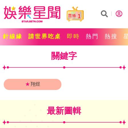
1
針線緣
請世界吃桌
即時
熱門
熱搜
關鍵字
★
翔煜
最新圖輯