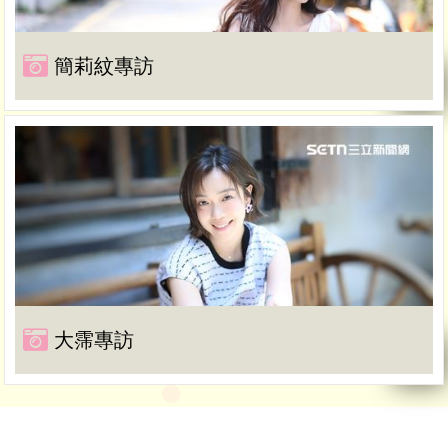
簡莉紋專訪
大霈專訪