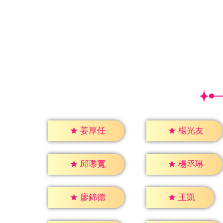
★
姜厚任
★
楊光友
★
邱瓈寬
★
楊丞琳
★
王凱
★
廖錦德