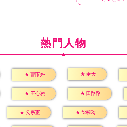
熱門人物
★
余天
★
曹雨婷
★
王心凌
★
田路路
★
吳宗憲
★
徐莉玲