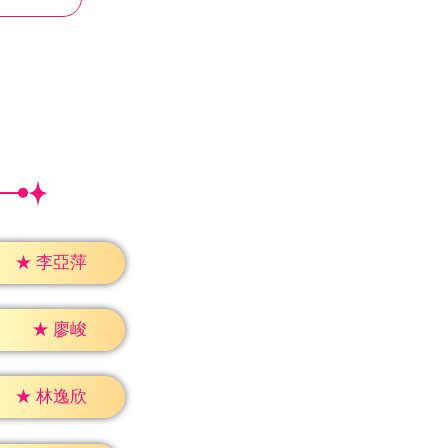
★
李亞萍
★
廖峻
★
林逸欣