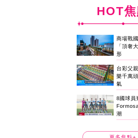
HOT
商場戰
「頂奢
形
台彩父
樂千萬
氣
8國球
Formo
潮
更多焦點+