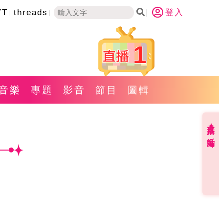
YT
threads
登入
1
音樂
專題
影音
節目
圖輯
直播✦活動