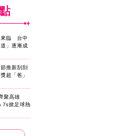
焦點
國來臨 台中
大道」逐漸成
親節推新刮刮
頭獎超「爸」
員齊聚高雄
sa 7s掀足球熱