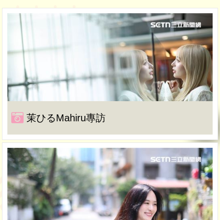
茉ひるMahiru專訪