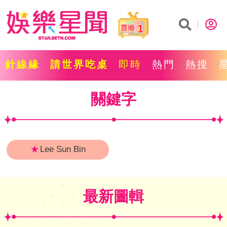
1
針線緣
請世界吃桌
即時
熱門
熱搜
關鍵字
★
Lee Sun Bin
最新圖輯