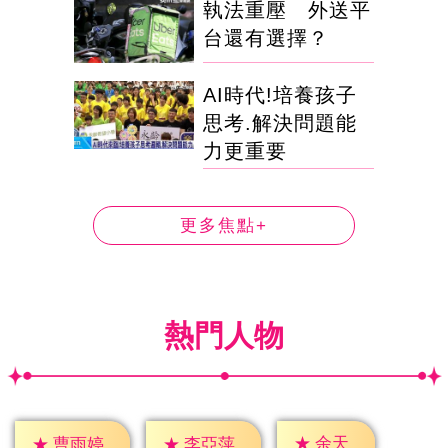
執法重壓 外送平
台還有選擇？
AI時代!培養孩子
思考.解決問題能
力更重要
更多焦點+
熱門人物
★
余天
★
曹雨婷
★
李亞萍