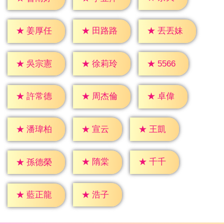
★
姜厚任
★
田路路
★
丟丟妹
★
5566
★
吳宗憲
★
徐莉玲
★
卓偉
★
許常德
★
周杰倫
★
宣云
★
王凱
★
潘瑋柏
★
隋棠
★
千千
★
孫德榮
★
浩子
★
藍正龍