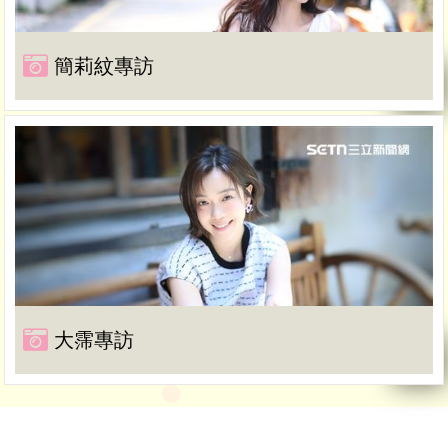
簡莉紋專訪
大霈專訪