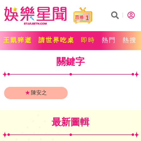
1
王凱猝逝
請世界吃桌
即時
熱門
熱搜
關鍵字
★
陳安之
最新圖輯