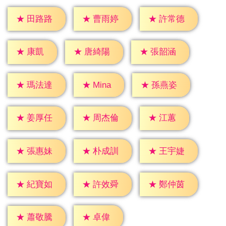
★
田路路
★
曹雨婷
★
許常德
★
康凱
★
唐綺陽
★
張韶涵
★
Mina
★
瑪法達
★
孫燕姿
★
江蕙
★
姜厚任
★
周杰倫
★
張惠妹
★
朴成訓
★
王宇婕
★
紀寶如
★
許效舜
★
鄭仲茵
★
卓偉
★
蕭敬騰