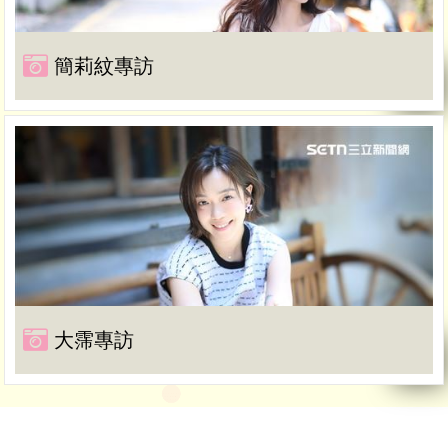
簡莉紋專訪
大霈專訪