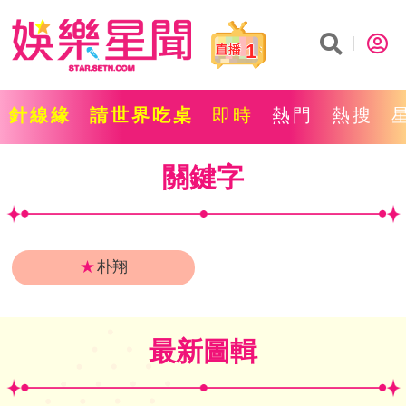
1
針線緣
請世界吃桌
即時
熱門
熱搜
關鍵字
★
朴翔
最新圖輯