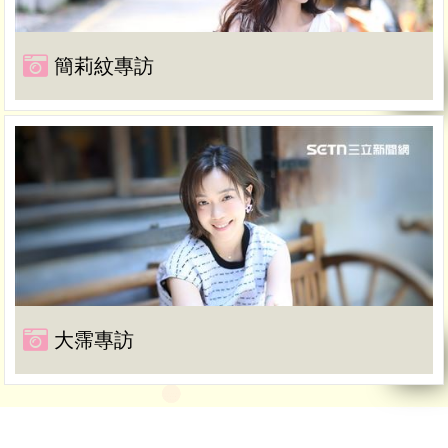
簡莉紋專訪
大霈專訪