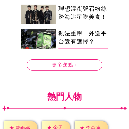
理想混蛋號召粉絲
跨海追星吃美食！
執法重壓 外送平
台還有選擇？
更多焦點+
熱門人物
★
余天
★
曹雨婷
★
李亞萍