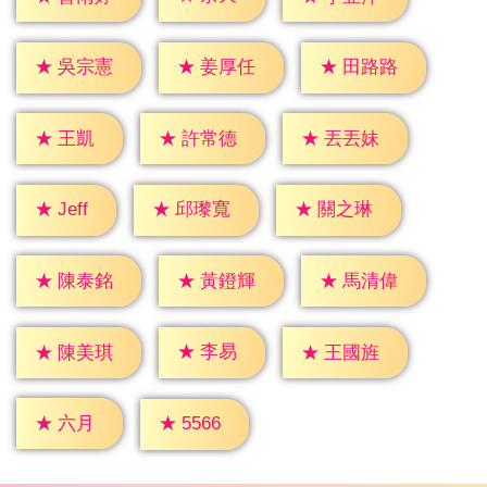
★
吳宗憲
★
姜厚任
★
田路路
★
王凱
★
許常德
★
丟丟妹
★
Jeff
★
邱瓈寬
★
關之琳
★
陳泰銘
★
黃鐙輝
★
馬清偉
★
李易
★
陳美琪
★
王國旌
★
六月
★
5566