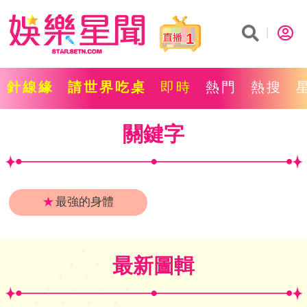
1
針線緣
請世界吃桌
即時
熱門
熱搜
關鍵字
★
最強的身體
最新圖輯