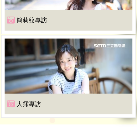
簡莉紋專訪
大霈專訪