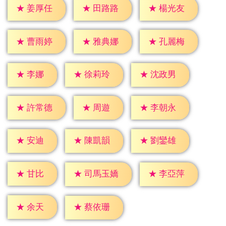
★
姜厚任
★
田路路
★
楊光友
★
曹雨婷
★
雅典娜
★
孔麗梅
★
李娜
★
徐莉玲
★
沈政男
★
周遊
★
許常德
★
李朝永
★
安迪
★
陳凱韻
★
劉鑾雄
★
甘比
★
李亞萍
★
司馬玉嬌
★
余天
★
蔡依珊