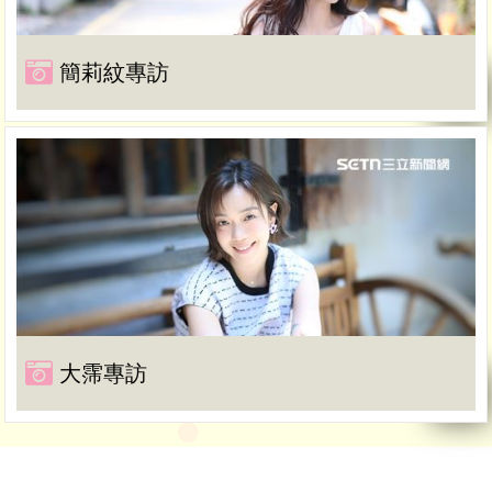
簡莉紋專訪
大霈專訪