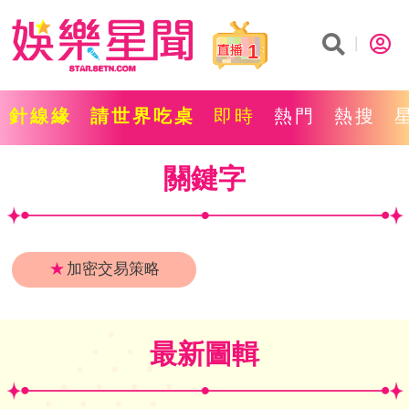
1
針線緣
請世界吃桌
即時
熱門
熱搜
關鍵字
★
加密交易策略
最新圖輯