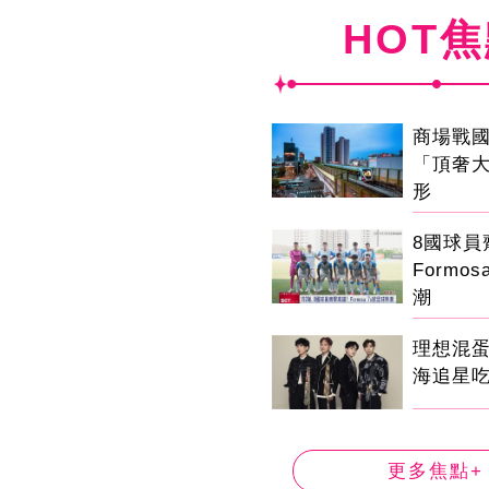
HOT
商場戰
「頂奢
形
8國球
Formo
潮
理想混
海追星
更多焦點+