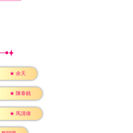
★
余天
★
陳泰銘
★
馬清偉