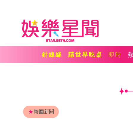
針線緣
請世界吃桌
即時
★
幣圈新聞