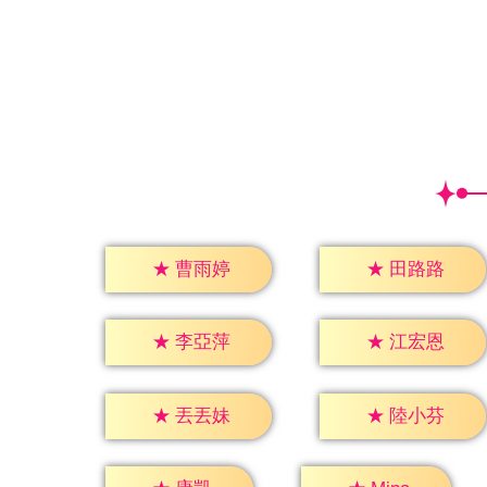
★
曹雨婷
★
田路路
★
李亞萍
★
江宏恩
★
丟丟妹
★
陸小芬