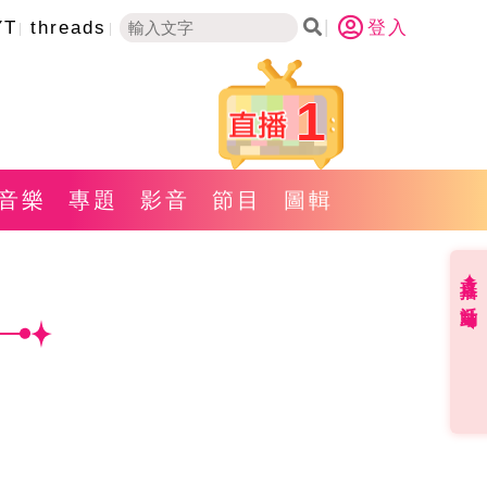
YT
threads
登入
1
音樂
專題
影音
節目
圖輯
直播✦活動