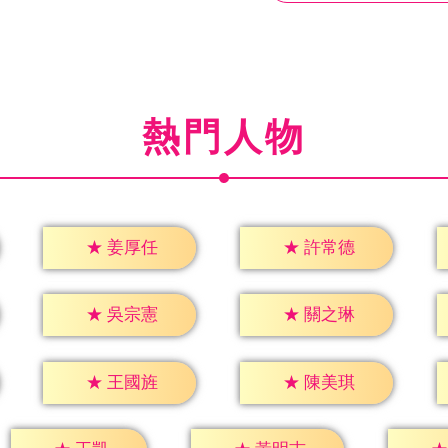
熱門人物
★
姜厚任
★
許常德
★
吳宗憲
★
關之琳
★
王國旌
★
陳美琪