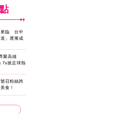
焦點
國來臨 台中
大道」逐漸成
員齊聚高雄
sa 7s掀足球熱
蛋號召粉絲跨
吃美食！