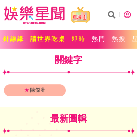
1
針線緣
請世界吃桌
即時
熱門
熱搜
關鍵字
★
陳傑洲
最新圖輯