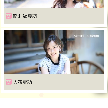
簡莉紋專訪
大霈專訪