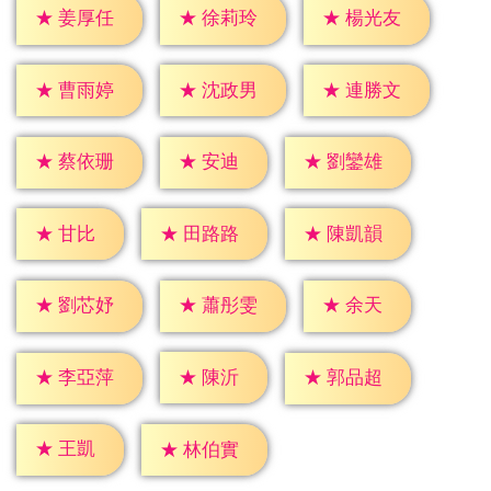
★
姜厚任
★
徐莉玲
★
楊光友
★
曹雨婷
★
沈政男
★
連勝文
★
安迪
★
蔡依珊
★
劉鑾雄
★
甘比
★
田路路
★
陳凱韻
★
余天
★
劉芯妤
★
蕭彤雯
★
陳沂
★
李亞萍
★
郭品超
★
王凱
★
林伯實