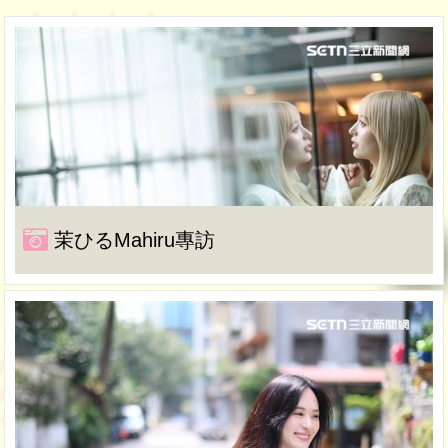
茉ひるMahiru專訪