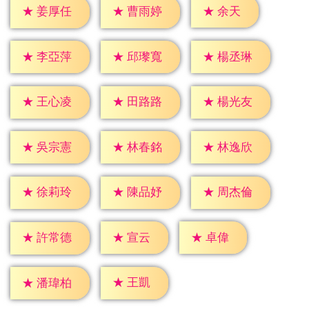
★
余天
★
姜厚任
★
曹雨婷
★
李亞萍
★
邱瓈寬
★
楊丞琳
★
王心凌
★
田路路
★
楊光友
★
吳宗憲
★
林春銘
★
林逸欣
★
徐莉玲
★
陳品妤
★
周杰倫
★
宣云
★
卓偉
★
許常德
★
王凱
★
潘瑋柏