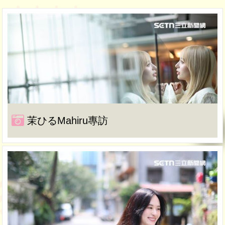
茉ひるMahiru專訪