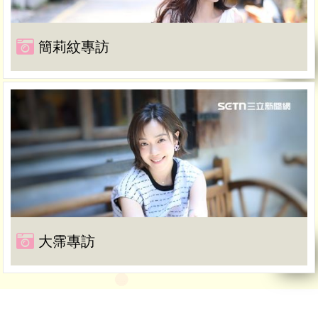
簡莉紋專訪
大霈專訪