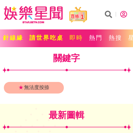
1
針線緣
請世界吃桌
即時
熱門
熱搜
關鍵字
★
無法度按捺
最新圖輯