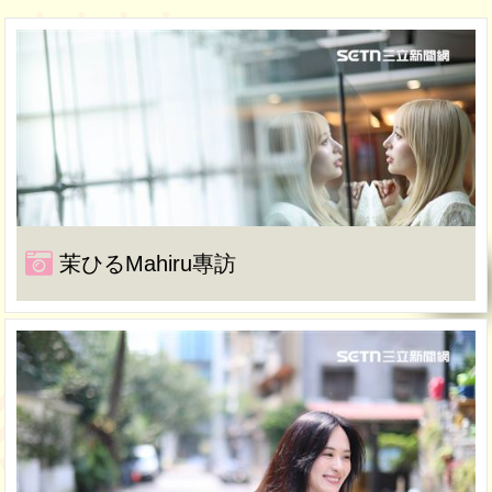
茉ひるMahiru專訪