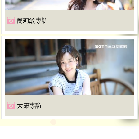
簡莉紋專訪
大霈專訪