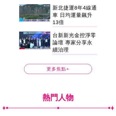
新北捷運8年4線通
車 日均運量飆升
13倍
台新新光金控淨零
論壇 專家分享永
續治理
更多焦點+
熱門人物