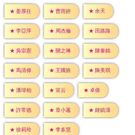
★
余天
★
姜厚任
★
曹雨婷
★
李亞萍
★
周杰倫
★
田路路
★
吳宗憲
★
關之琳
★
陳泰銘
★
馬清偉
★
王國旌
★
陳美琪
★
宣云
★
卓偉
★
潘瑋柏
★
許常德
★
章小蕙
★
鍾鎮濤
★
徐莉玲
★
李多慧