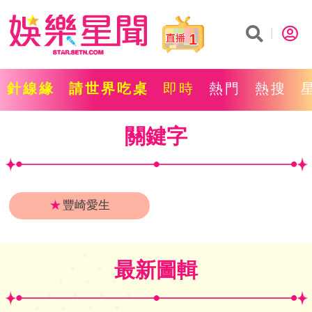
1
針線緣
請世界吃桌
即時
熱門
熱搜
關鍵字
★
豐崎愛生
最新圖輯