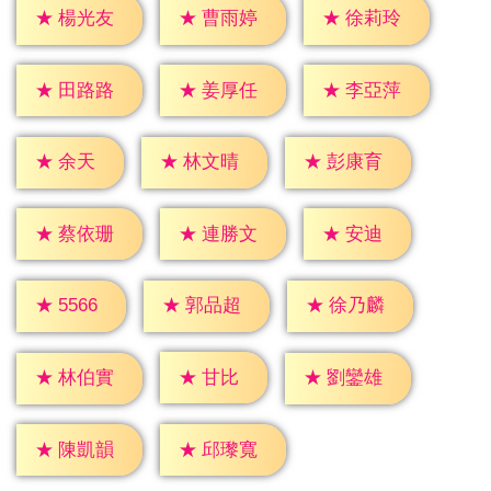
★
楊光友
★
曹雨婷
★
徐莉玲
★
田路路
★
姜厚任
★
李亞萍
★
余天
★
林文晴
★
彭康育
★
安迪
★
蔡依珊
★
連勝文
★
5566
★
郭品超
★
徐乃麟
★
甘比
★
林伯實
★
劉鑾雄
★
陳凱韻
★
邱瓈寬