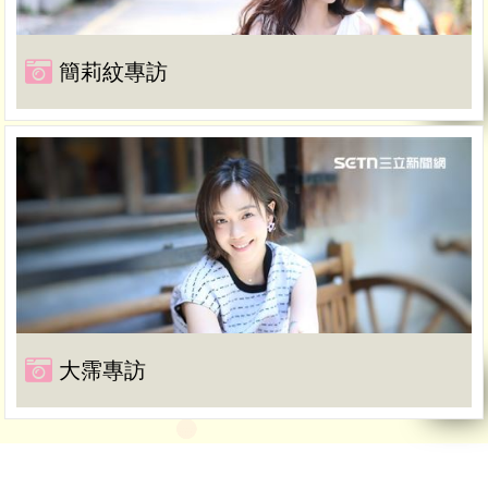
簡莉紋專訪
大霈專訪