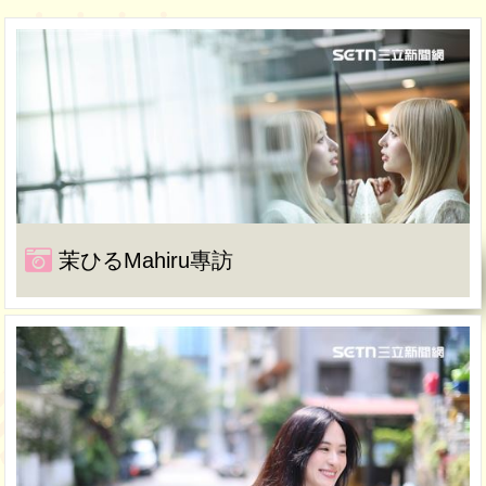
茉ひるMahiru專訪