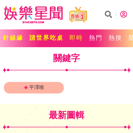
1
針線緣
請世界吃桌
即時
熱門
熱搜
關鍵字
★
平澤唯
最新圖輯