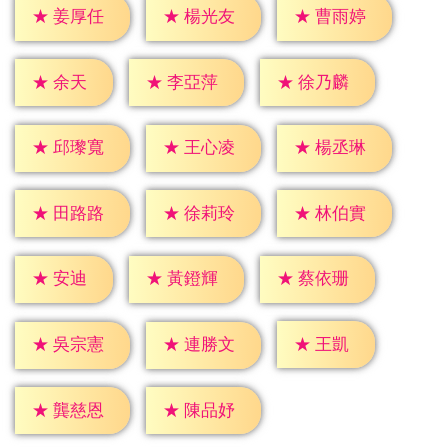
★
姜厚任
★
楊光友
★
曹雨婷
★
余天
★
李亞萍
★
徐乃麟
★
邱瓈寬
★
王心凌
★
楊丞琳
★
田路路
★
徐莉玲
★
林伯實
★
安迪
★
黃鐙輝
★
蔡依珊
★
王凱
★
吳宗憲
★
連勝文
★
龔慈恩
★
陳品妤