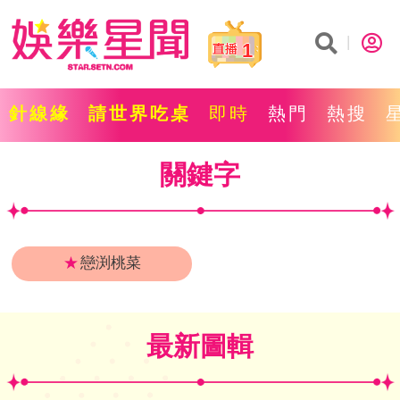
1
針線緣
請世界吃桌
即時
熱門
熱搜
關鍵字
★
戀渕桃菜
最新圖輯