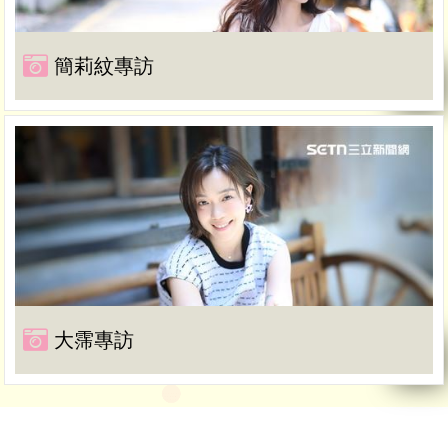
簡莉紋專訪
大霈專訪