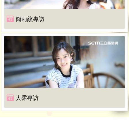
簡莉紋專訪
大霈專訪