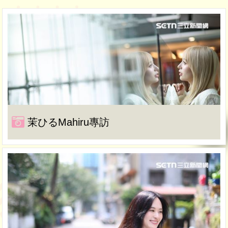
茉ひるMahiru專訪