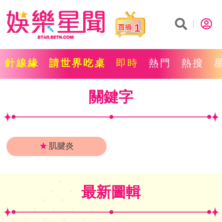
1
針線緣
請世界吃桌
即時
熱門
熱搜
關鍵字
★
肌腱炎
最新圖輯