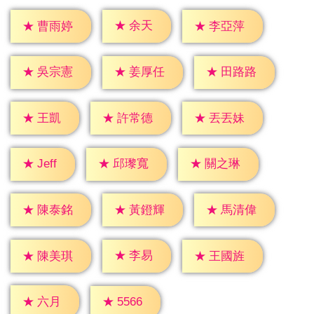
★
余天
★
曹雨婷
★
李亞萍
★
吳宗憲
★
姜厚任
★
田路路
★
王凱
★
許常德
★
丟丟妹
★
Jeff
★
邱瓈寬
★
關之琳
★
陳泰銘
★
黃鐙輝
★
馬清偉
★
李易
★
陳美琪
★
王國旌
★
六月
★
5566