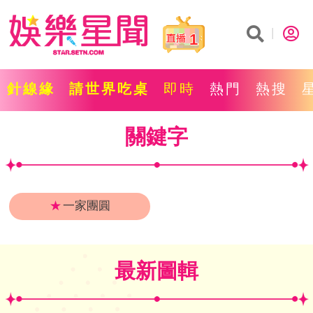
1
針線緣
請世界吃桌
即時
熱門
熱搜
關鍵字
★
一家團圓
最新圖輯