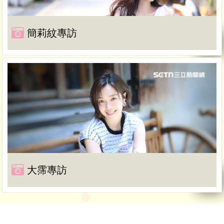
簡莉紋專訪
大霈專訪