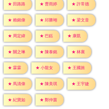
★
田路路
★
曹雨婷
★
許常德
★
賴銘偉
★
邱勝翊
★
梁文音
★
巴鈺
★
康凱
★
周定緯
★
林襄
★
關之琳
★
陳泰銘
★
霖霖
★
小龍女
★
王國旌
★
馬清偉
★
陳美琪
★
王宇婕
★
紀寶如
★
鄭仲茵