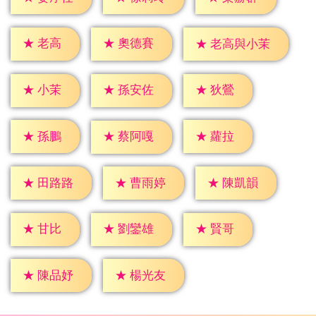
★
老高
★
奧德賽
★
老高與小茉
★
小茉
★
狄鶯
★
孫安佐
★
孫鵬
★
蘿拉
★
蔡阿嘎
★
田路路
★
曹雨婷
★
陳凱韻
★
甘比
★
賢哥
★
劉鑾雄
★
陳品妤
★
楊光友