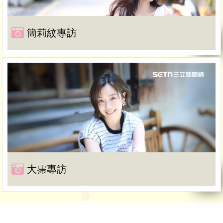
簡莉紋專訪
大霈專訪