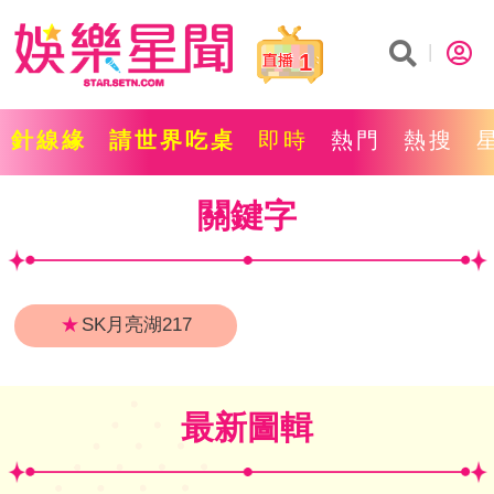
1
針線緣
請世界吃桌
即時
熱門
熱搜
關鍵字
★
SK月亮湖217
最新圖輯