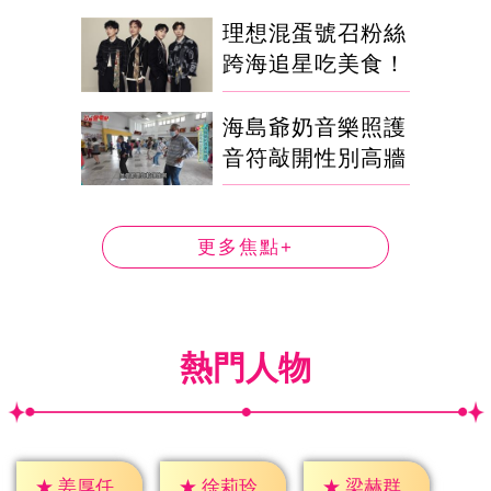
理想混蛋號召粉絲
跨海追星吃美食！
海島爺奶音樂照護
音符敲開性別高牆
更多焦點+
熱門人物
★
姜厚任
★
徐莉玲
★
梁赫群