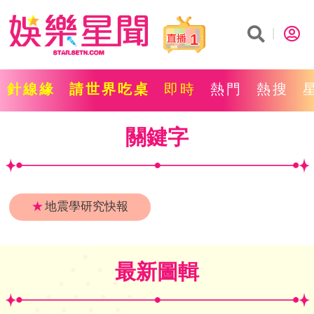
1
針線緣
請世界吃桌
即時
熱門
熱搜
關鍵字
★
地震學研究快報
最新圖輯