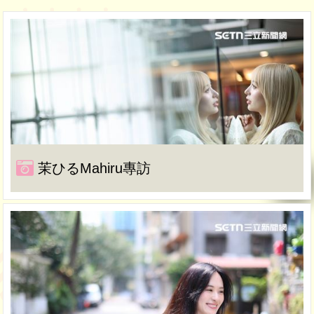
茉ひるMahiru專訪