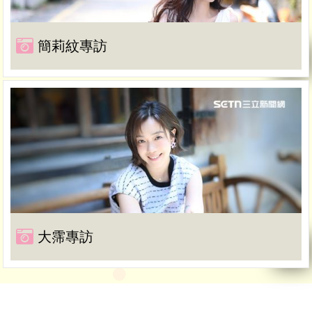
簡莉紋專訪
大霈專訪