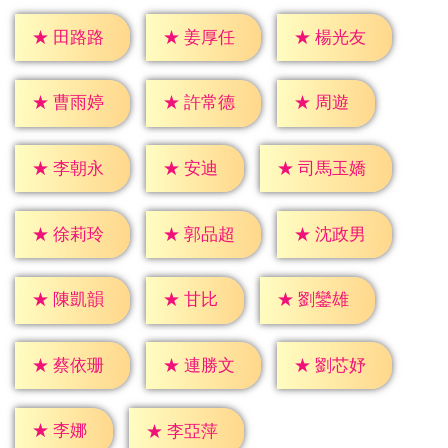
★
田路路
★
姜厚任
★
楊光友
★
周遊
★
曹雨婷
★
許常德
★
安迪
★
李朝永
★
司馬玉嬌
★
徐莉玲
★
郭品超
★
沈政男
★
甘比
★
陳凱韻
★
劉鑾雄
★
蔡依珊
★
連勝文
★
劉芯妤
★
李娜
★
李亞萍