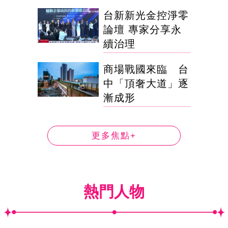
台新新光金控淨零
論壇 專家分享永
續治理
商場戰國來臨 台
中「頂奢大道」逐
漸成形
更多焦點+
熱門人物