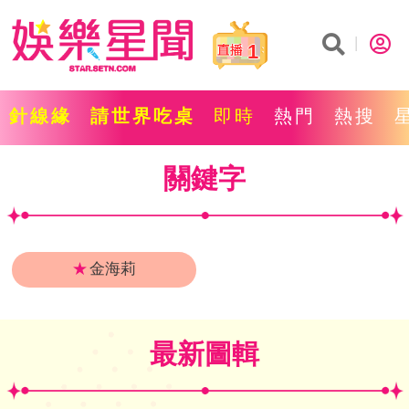
1
針線緣
請世界吃桌
即時
熱門
熱搜
關鍵字
★
金海莉
最新圖輯