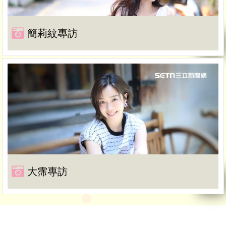
簡莉紋專訪
大霈專訪