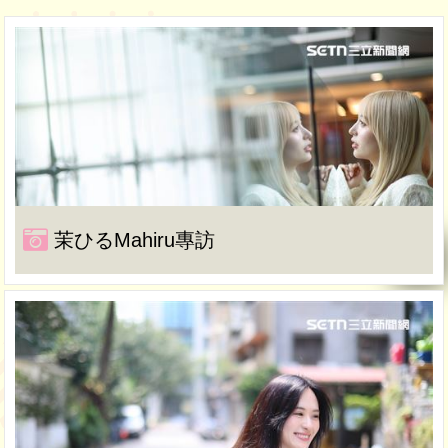
茉ひるMahiru專訪