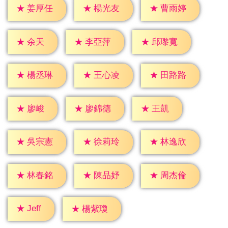
★
姜厚任
★
楊光友
★
曹雨婷
★
余天
★
李亞萍
★
邱瓈寬
★
楊丞琳
★
王心凌
★
田路路
★
廖峻
★
王凱
★
廖錦德
★
吳宗憲
★
徐莉玲
★
林逸欣
★
林春銘
★
陳品妤
★
周杰倫
★
Jeff
★
楊紫瓊