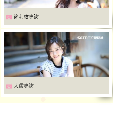
簡莉紋專訪
大霈專訪