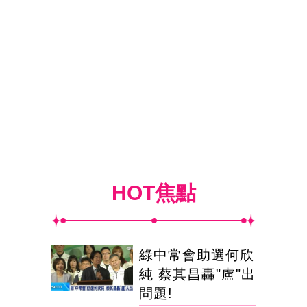
HOT焦點
綠中常會助選何欣
純 蔡其昌轟"盧"出
問題!