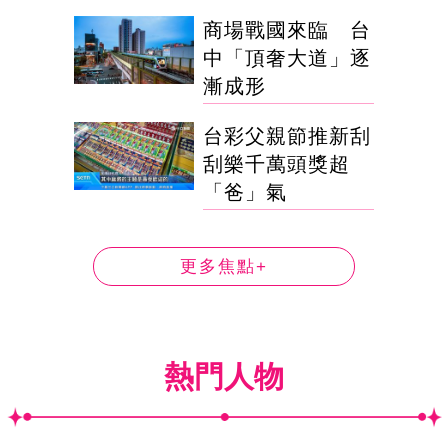
商場戰國來臨 台
中「頂奢大道」逐
漸成形
台彩父親節推新刮
刮樂千萬頭獎超
「爸」氣
更多焦點+
熱門人物