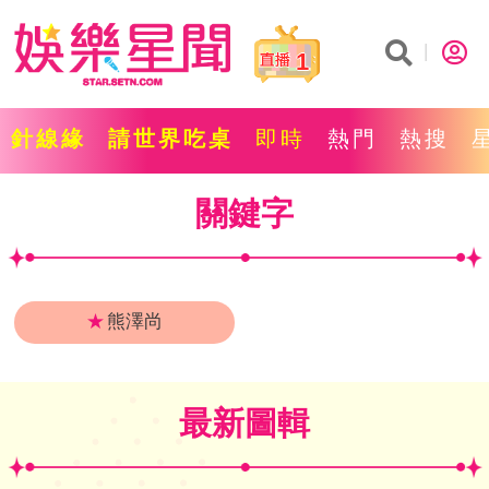
1
針線緣
請世界吃桌
即時
熱門
熱搜
關鍵字
★
熊澤尚
最新圖輯