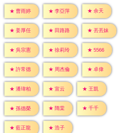
★
余天
★
曹雨婷
★
李亞萍
★
姜厚任
★
田路路
★
丟丟妹
★
5566
★
吳宗憲
★
徐莉玲
★
卓偉
★
許常德
★
周杰倫
★
宣云
★
王凱
★
潘瑋柏
★
隋棠
★
千千
★
孫德榮
★
浩子
★
藍正龍