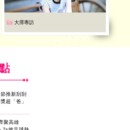
大霈專訪
焦點
親節推新刮刮
頭獎超「爸」
員齊聚高雄
sa 7s掀足球熱