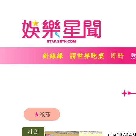
針線緣
請世界吃桌
即時
★
頸部
社會
中信啦啦