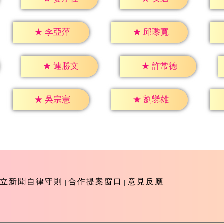
★
李亞萍
★
邱瓈寬
★
連勝文
★
許常德
★
吳宗憲
★
劉鑾雄
立新聞自律守則
合作提案窗口
意見反應