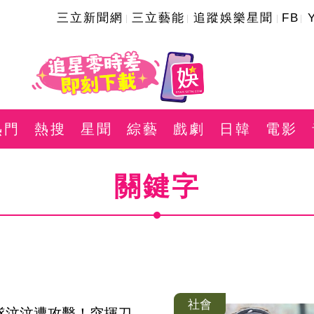
三立新聞網
三立藝能
追蹤娛樂星聞
FB
熱門
熱搜
星聞
綜藝
戲劇
日韓
電影
關鍵字
社會
隊汶汶遭攻擊！突揮刀