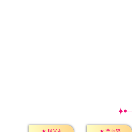
★
楊光友
★
曹雨婷