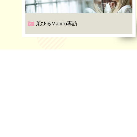
茉ひるMahiru專訪