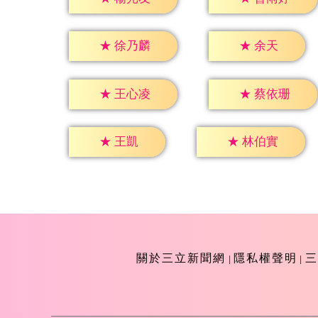
★
余天
★
徐乃麟
★
王心凌
★
蔡依珊
★
王凱
★
林伯實
關於三立新聞網
隱私權聲明
三