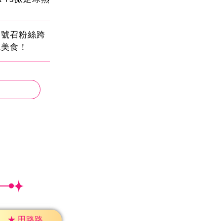
蛋號召粉絲跨
吃美食！
★
田路路