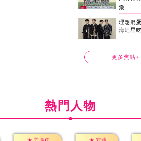
潮
理想混
海追星
更多焦點+
熱門人物
★
安迪
★
姜厚任