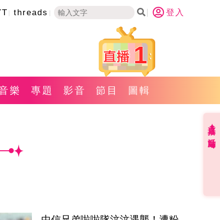
YT
threads
登入
1
音樂
專題
影音
節目
圖輯
直播✦活動
中信兄弟啦啦隊汶汶遇襲！遭粉