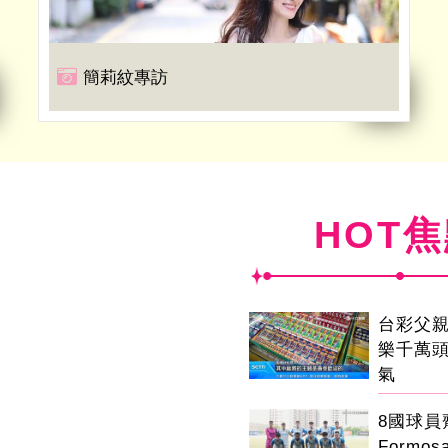
簡莉紋專訪
HOT
台彩父
樂千萬
氣
8國球
Formo