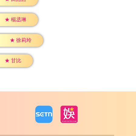
★
楊丞琳
★
徐莉玲
★
甘比