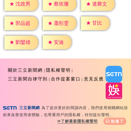
★
沈政男
★
蔡依珊
★
連勝文
★
甘比
★
郭品超
★
蕭彤雯
★
安迪
★
劉鑾雄
關於三立新聞網
隱私權聲明
三立新聞自律守則
合作提案窗口
意見反應
三立新聞網
為了提供更好的閱讀內容，我們使用相關網站技
Copyright ©2026 Sanlih E-Television All Rights
術來改善使用者體驗，也尊重用戶的隱私權，特別提出聲明。
Reserved 版權所有 盜用必究 台北市內湖區舊宗路一段159
了解最新隱私權聲明
知道了
號 02-8792-8888