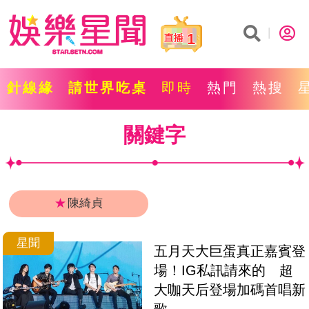
1
針線緣
請世界吃桌
即時
熱門
熱搜
關鍵字
★
陳綺貞
星聞
五月天大巨蛋真正嘉賓登
場！IG私訊請來的　超
大咖天后登場加碼首唱新
歌