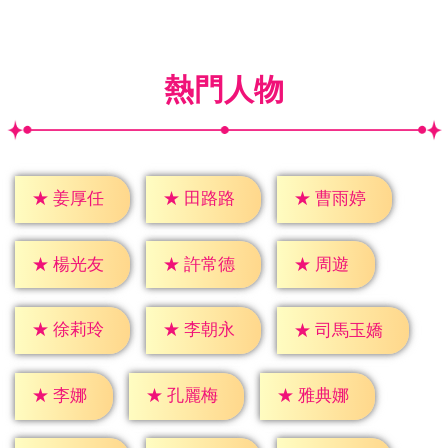
熱門人物
★
姜厚任
★
田路路
★
曹雨婷
★
周遊
★
楊光友
★
許常德
★
徐莉玲
★
李朝永
★
司馬玉嬌
★
李娜
★
孔麗梅
★
雅典娜