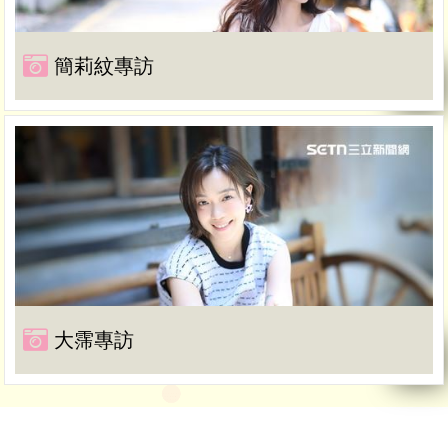
簡莉紋專訪
大霈專訪