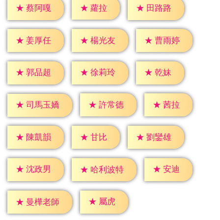
★
蘿拉
★
蔡阿嘎
★
田路路
★
姜厚任
★
楊光友
★
曹雨婷
★
乾妹
★
郭品超
★
徐莉玲
★
茜拉
★
許常德
★
司馬玉嬌
★
甘比
★
陳凱韻
★
劉鑾雄
★
安迪
★
沈政男
★
哈利波特
★
屬虎
★
曼樺老師