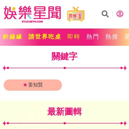
1
針線緣
請世界吃桌
即時
熱門
熱搜
關鍵字
★
姜知賢
最新圖輯