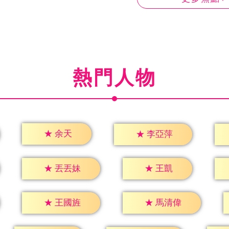
熱門人物
★
余天
★
李亞萍
★
王凱
★
丟丟妹
★
王國旌
★
馬清偉