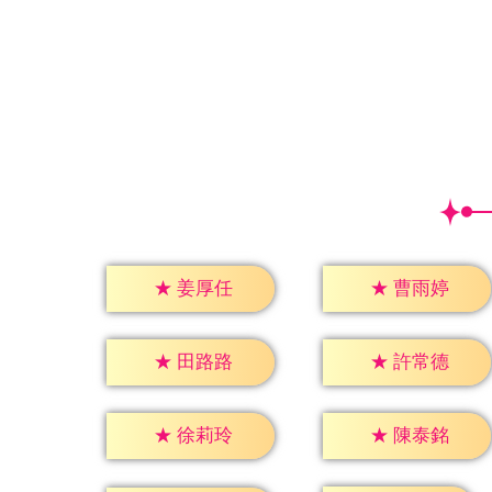
★
姜厚任
★
曹雨婷
★
田路路
★
許常德
★
徐莉玲
★
陳泰銘