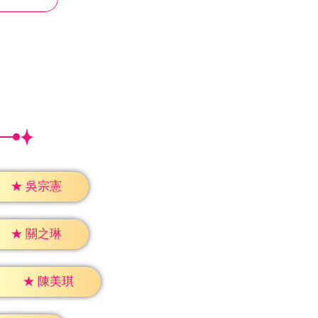
★
吳宗憲
★
關之琳
★
陳美琪