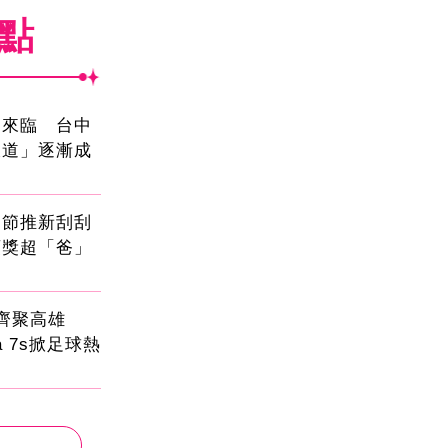
焦點
國來臨 台中
大道」逐漸成
親節推新刮刮
頭獎超「爸」
員齊聚高雄
sa 7s掀足球熱