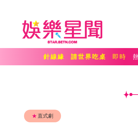
針線緣
請世界吃桌
即時
★
直式劇