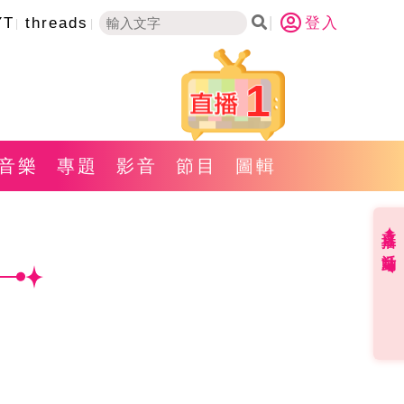
YT
threads
登入
1
音樂
專題
影音
節目
圖輯
直播✦活動