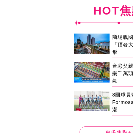
HOT
商場戰
「頂奢
形
台彩父
樂千萬
氣
8國球
Formo
潮
更多焦點+