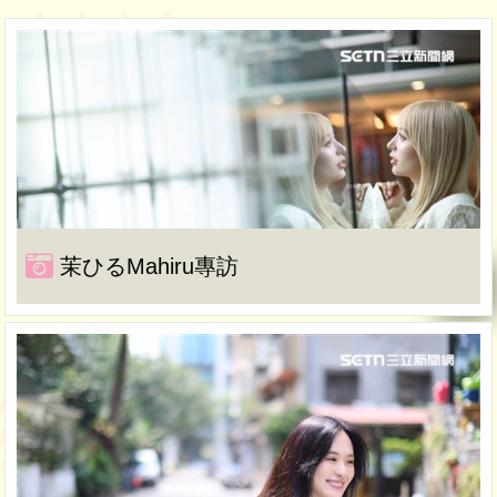
茉ひるMahiru專訪