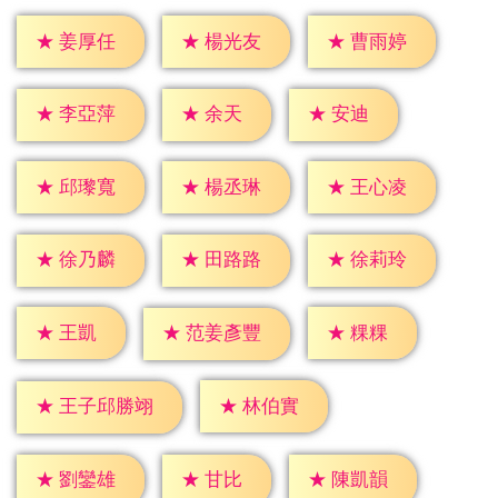
★
姜厚任
★
楊光友
★
曹雨婷
★
余天
★
安迪
★
李亞萍
★
邱瓈寬
★
楊丞琳
★
王心凌
★
徐乃麟
★
田路路
★
徐莉玲
★
王凱
★
粿粿
★
范姜彥豐
★
林伯實
★
王子邱勝翊
★
甘比
★
劉鑾雄
★
陳凱韻