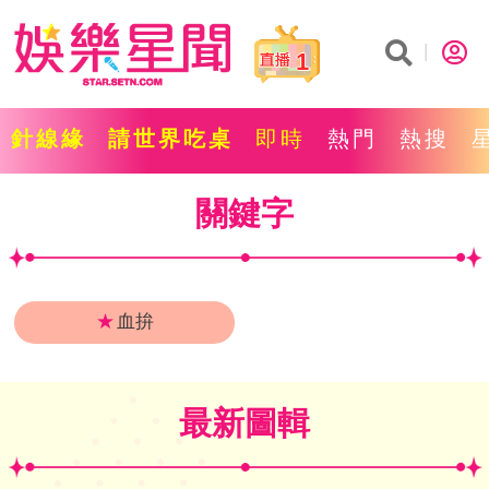
1
針線緣
請世界吃桌
即時
熱門
熱搜
關鍵字
★
血拚
最新圖輯