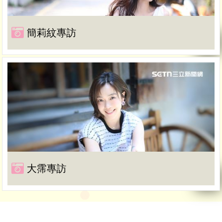
簡莉紋專訪
大霈專訪