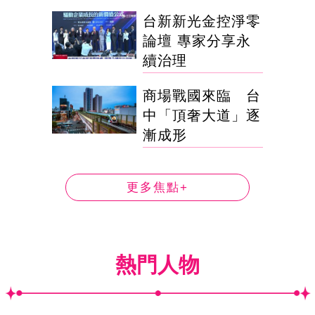
台新新光金控淨零
論壇 專家分享永
續治理
商場戰國來臨 台
中「頂奢大道」逐
漸成形
更多焦點+
熱門人物