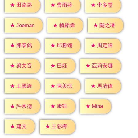
★
田路路
★
曹雨婷
★
李多慧
★
賴銘偉
★
關之琳
★
Joeman
★
陳泰銘
★
邱勝翊
★
周定緯
★
巴鈺
★
梁文音
★
亞莉安娜
★
王國旌
★
陳美琪
★
馬清偉
★
康凱
★
Mina
★
許常德
★
建文
★
王彩樺