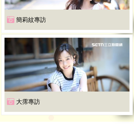
簡莉紋專訪
大霈專訪