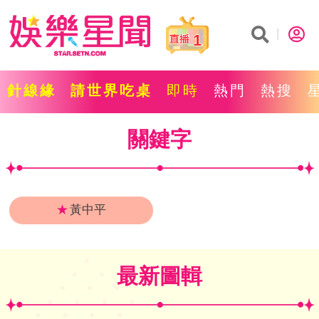
1
針線緣
請世界吃桌
即時
熱門
熱搜
關鍵字
★
黃中平
最新圖輯