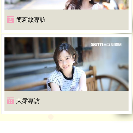
簡莉紋專訪
大霈專訪