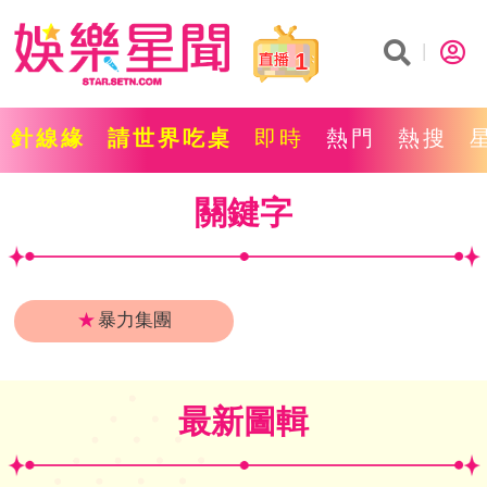
1
針線緣
請世界吃桌
即時
熱門
熱搜
關鍵字
★
暴力集團
最新圖輯