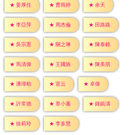
★
余天
★
姜厚任
★
曹雨婷
★
李亞萍
★
周杰倫
★
田路路
★
吳宗憲
★
關之琳
★
陳泰銘
★
馬清偉
★
王國旌
★
陳美琪
★
宣云
★
卓偉
★
潘瑋柏
★
許常德
★
章小蕙
★
鍾鎮濤
★
徐莉玲
★
李多慧