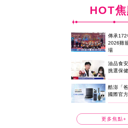
HOT
傳承17
2026
場
油品食
挑選保
酷澎「
國際官
更多焦點+