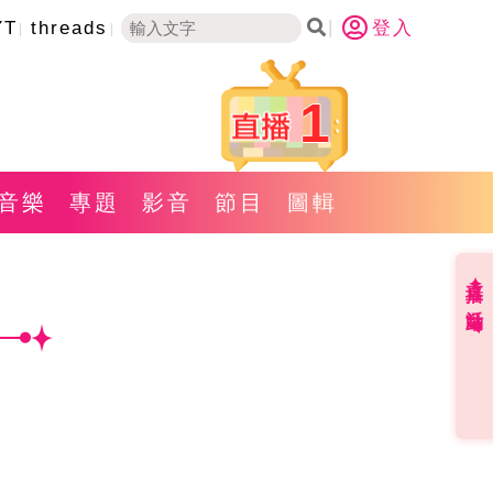
YT
threads
登入
1
音樂
專題
影音
節目
圖輯
直播✦活動