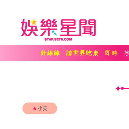
針線緣
請世界吃桌
即時
★
小英