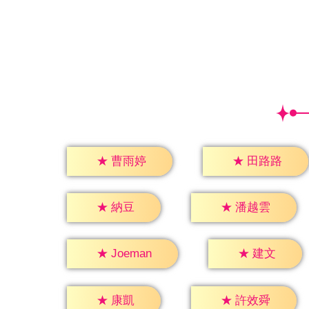
★
曹雨婷
★
田路路
★
納豆
★
潘越雲
★
建文
★
Joeman
★
康凱
★
許效舜