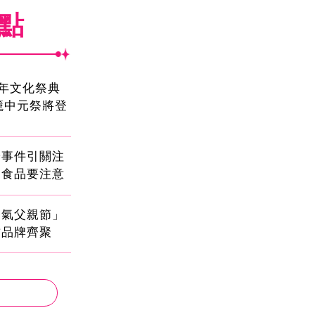
焦點
2年文化祭典
雞籠中元祭將登
安事件引關注
健食品要注意
爸氣父親節」
方品牌齊聚