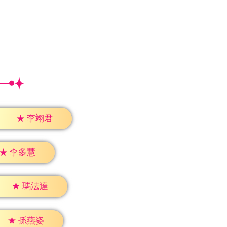
★
李翊君
★
李多慧
★
瑪法達
★
孫燕姿