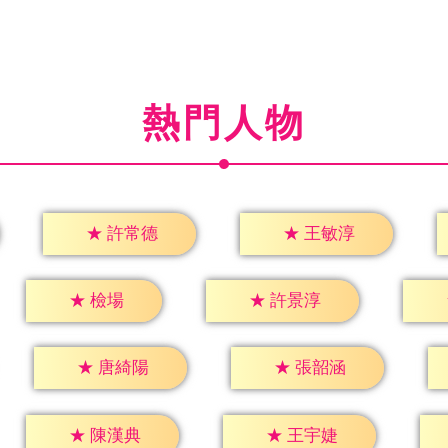
熱門人物
★
許常德
★
王敏淳
★
檢場
★
許景淳
★
唐綺陽
★
張韶涵
★
陳漢典
★
王宇婕