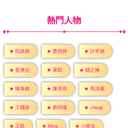
熱門人物
★
田路路
★
曹雨婷
★
許常德
★
康凱
★
姜厚任
★
關之琳
★
陳泰銘
★
陳美琪
★
馬清偉
★
cheap
★
王國旌
★
蔡阿嘎
★
王凱
★
Mina
★
小龍女