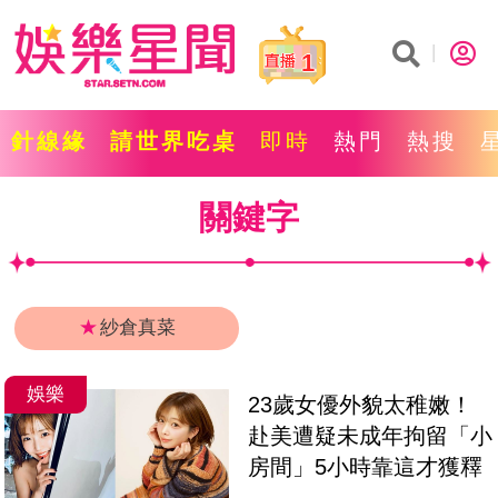
1
針線緣
請世界吃桌
即時
熱門
熱搜
關鍵字
★
紗倉真菜
娛樂
23歲女優外貌太稚嫩！
赴美遭疑未成年拘留「小
房間」5小時靠這才獲釋