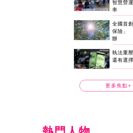
智慧營
率
全國首
保險」 
辦
執法重
還有選
更多焦點+
熱門人物