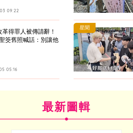
03 09:22
星聞
改革得罪人被傳請辭！
O聖筊舊照喊話：別讓他
05 05:16
最新圖輯