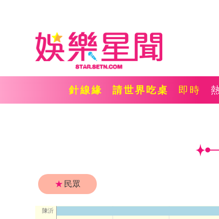
針線緣
請世界吃桌
即時
★
民眾
陳沂