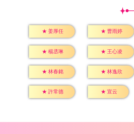
★
姜厚任
★
曹雨婷
★
楊丞琳
★
王心凌
★
林春銘
★
林逸欣
★
宣云
★
許常德