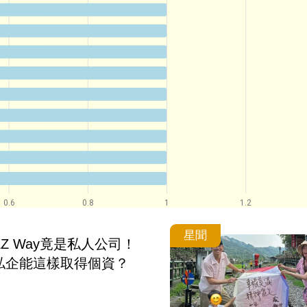
0.6
0.8
1
1.2
星聞
Z Way竟是私人公司！
私企能這樣取得個資？