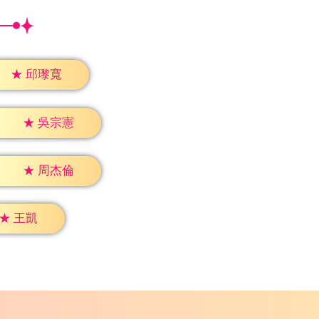
★
邱瓈寬
★
吳宗憲
★
周杰倫
★
王凱