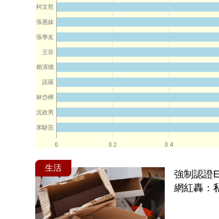
柯文哲
張惠妹
張學友
王菲
賴清德
諾羅
林岱樺
沈政男
苯駢芘
0
0.2
0.4
生活
強制認證E
網紅轟：