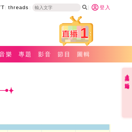
YT
threads
登入
1
音樂
專題
影音
節目
圖輯
直播✦活動