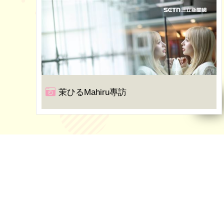
茉ひるMahiru專訪