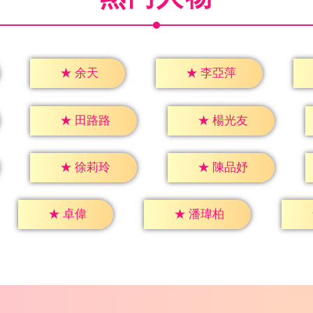
★
余天
★
李亞萍
★
田路路
★
楊光友
★
徐莉玲
★
陳品妤
★
卓偉
★
潘瑋柏