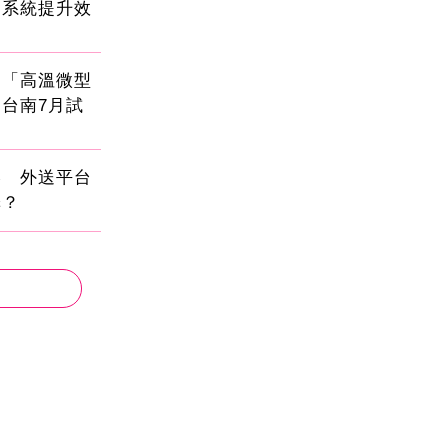
運系統提升效
創「高溫微型
台南7月試
壓 外送平台
擇？