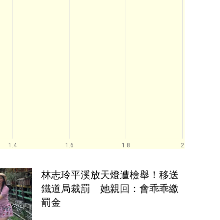
1.4
1.6
1.8
2
林志玲平溪放天燈遭檢舉！移送
鐵道局裁罰　她親回：會乖乖繳
罰金