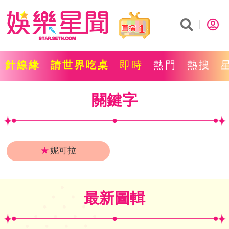
1
針線緣
請世界吃桌
即時
熱門
熱搜
關鍵字
★
妮可拉
最新圖輯