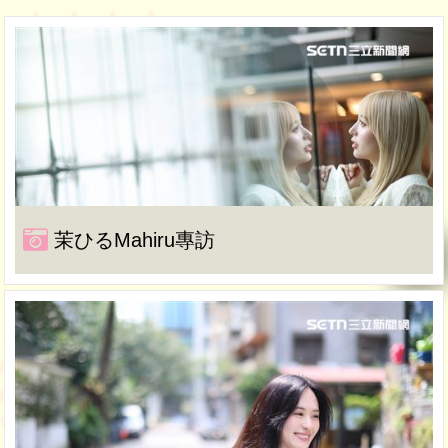
茉ひるMahiru專訪