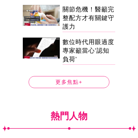
關節危機！醫籲完
整配方才有關鍵守
護力
數位時代用眼過度
專家籲當心'認知
負荷'
更多焦點+
熱門人物