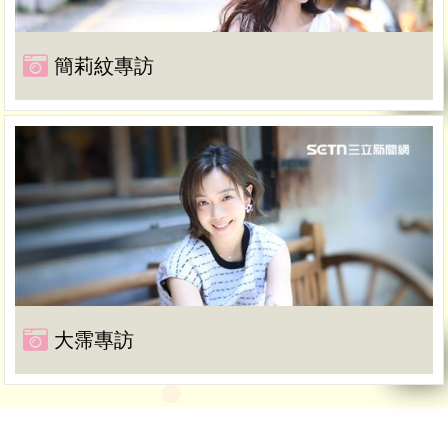
簡莉紋專訪
大霈專訪