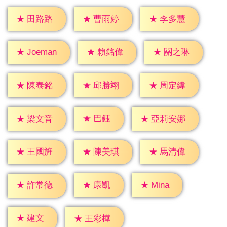
★
田路路
★
曹雨婷
★
李多慧
★
賴銘偉
★
關之琳
★
Joeman
★
陳泰銘
★
邱勝翊
★
周定緯
★
巴鈺
★
梁文音
★
亞莉安娜
★
王國旌
★
陳美琪
★
馬清偉
★
康凱
★
Mina
★
許常德
★
建文
★
王彩樺