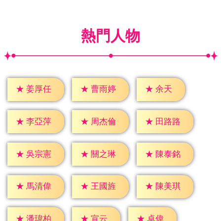
熱門人物
★
余天
★
姜厚任
★
曹雨婷
★
李亞萍
★
周杰倫
★
田路路
★
吳宗憲
★
關之琳
★
陳泰銘
★
馬清偉
★
王國旌
★
陳美琪
★
宣云
★
卓偉
★
潘瑋柏