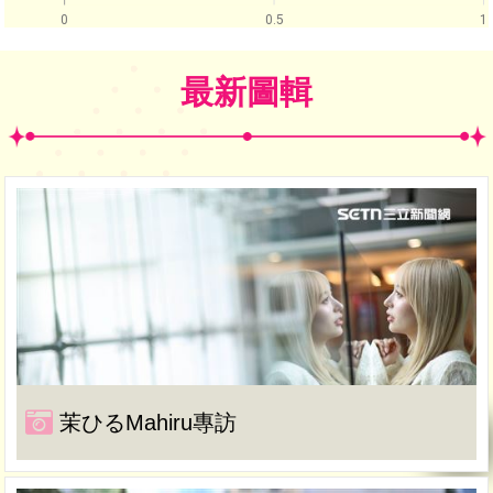
0
0.5
1
最新圖輯
茉ひるMahiru專訪