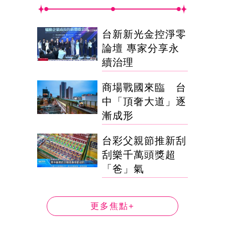
台新新光金控淨零
論壇 專家分享永
續治理
商場戰國來臨 台
中「頂奢大道」逐
漸成形
台彩父親節推新刮
刮樂千萬頭獎超
「爸」氣
更多焦點+