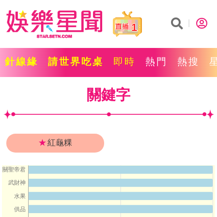
1
針線緣
請世界吃桌
即時
熱門
熱搜
關鍵字
★
紅龜粿
關聖帝君
武財神
水果
供品