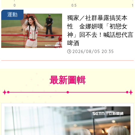
0
0.5
1
運動
獨家／社群暴露搞笑本
性　金娜妍嘆「初戀女
神」回不去！喊話想代言
啤酒
2026/08/05 20:35
最新圖輯