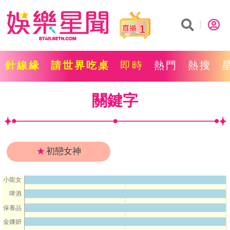
1
針線緣
請世界吃桌
即時
熱門
熱搜
關鍵字
★
初戀女神
小龍女
啤酒
保養品
金娜妍