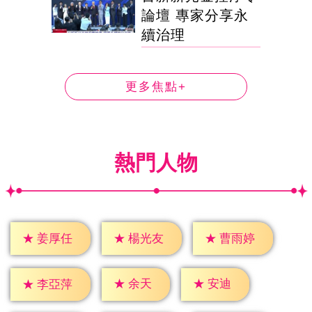
論壇 專家分享永
續治理
更多焦點+
熱門人物
★
姜厚任
★
楊光友
★
曹雨婷
★
余天
★
安迪
★
李亞萍