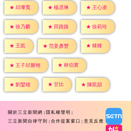
★
邱瓈寬
★
楊丞琳
★
王心凌
★
徐乃麟
★
田路路
★
徐莉玲
★
王凱
★
粿粿
★
范姜彥豐
★
林伯實
★
王子邱勝翊
★
甘比
★
劉鑾雄
★
陳凱韻
關於三立新聞網
隱私權聲明
三立新聞自律守則
合作提案窗口
意見反應