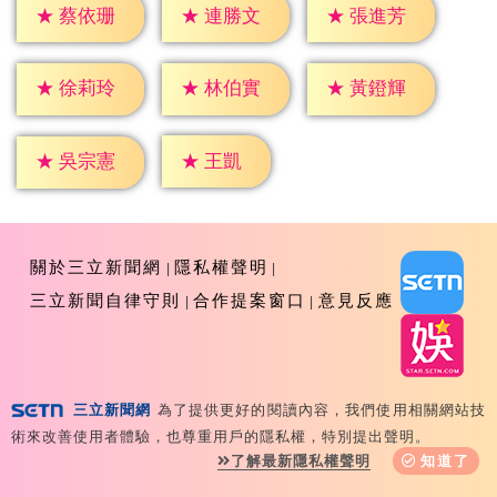
★
蔡依珊
★
連勝文
★
張進芳
★
徐莉玲
★
林伯實
★
黃鐙輝
★
王凱
★
吳宗憲
關於三立新聞網
隱私權聲明
三立新聞自律守則
合作提案窗口
意見反應
三立新聞網
為了提供更好的閱讀內容，我們使用相關網站技
Copyright ©2026 Sanlih E-Television All Rights
術來改善使用者體驗，也尊重用戶的隱私權，特別提出聲明。
Reserved 版權所有 盜用必究 台北市內湖區舊宗路一段159
了解最新隱私權聲明
知道了
號 02-8792-8888