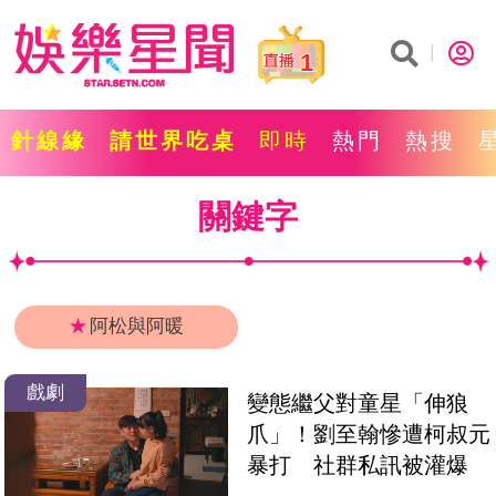
1
針線緣
請世界吃桌
即時
熱門
熱搜
關鍵字
★
阿松與阿暖
戲劇
變態繼父對童星「伸狼
爪」！劉至翰慘遭柯叔元
暴打　社群私訊被灌爆