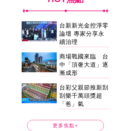
台新新光金控淨零
論壇 專家分享永
續治理
商場戰國來臨 台
中「頂奢大道」逐
漸成形
台彩父親節推新刮
刮樂千萬頭獎超
「爸」氣
更多焦點+