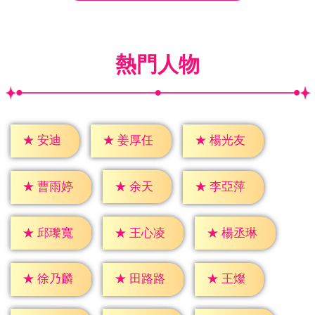
熱門人物
★
安迪
★
姜厚任
★
楊光友
★
余天
★
曹雨婷
★
李亞萍
★
邱瓈寬
★
王心凌
★
楊丞琳
★
王燦
★
徐乃麟
★
田路路