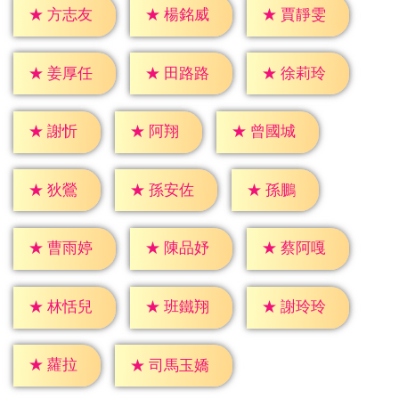
★
方志友
★
楊銘威
★
賈靜雯
★
姜厚任
★
田路路
★
徐莉玲
★
謝忻
★
阿翔
★
曾國城
★
狄鶯
★
孫鵬
★
孫安佐
★
曹雨婷
★
陳品妤
★
蔡阿嘎
★
林恬兒
★
班鐵翔
★
謝玲玲
★
蘿拉
★
司馬玉嬌