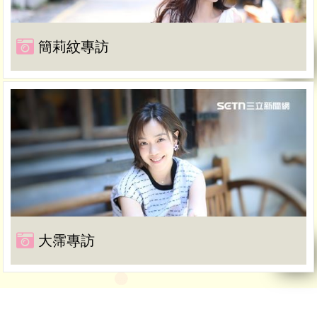
簡莉紋專訪
大霈專訪