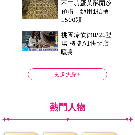
不二坊蛋黃酥開放
預購 她用1招搶
1500顆
桃園冷飲節8/21登
場 機捷A1快閃店
暖身
更多焦點+
熱門人物