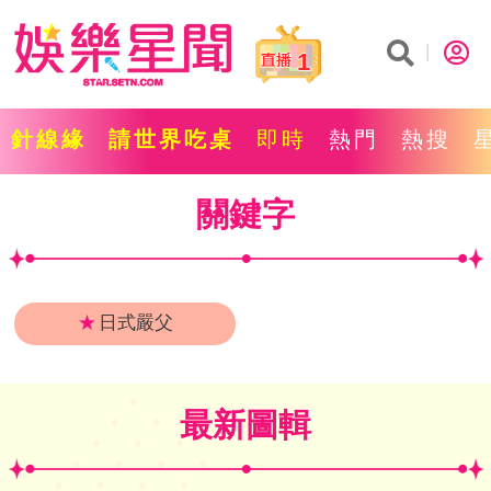
1
針線緣
請世界吃桌
即時
熱門
熱搜
關鍵字
★
日式嚴父
最新圖輯