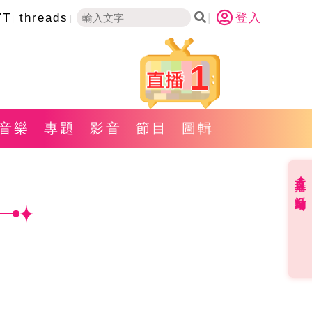
YT
threads
登入
1
音樂
專題
影音
節目
圖輯
直播✦活動