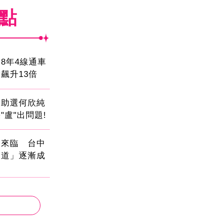
焦點
8年4線通車
飆升13倍
會助選何欣純
"盧"出問題!
國來臨 台中
大道」逐漸成