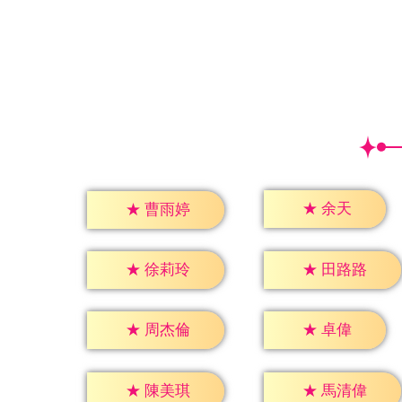
★
余天
★
曹雨婷
★
徐莉玲
★
田路路
★
卓偉
★
周杰倫
★
陳美琪
★
馬清偉