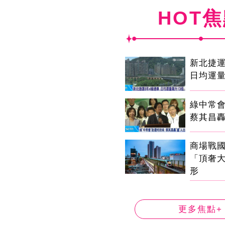
HOT
新北捷運
日均運量
綠中常
蔡其昌轟
商場戰
「頂奢
形
更多焦點+