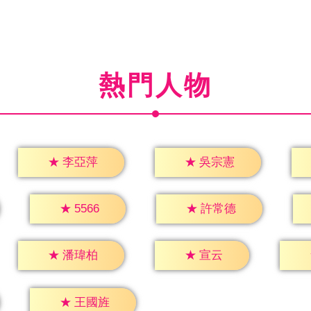
熱門人物
★
李亞萍
★
吳宗憲
★
5566
★
許常德
★
宣云
★
潘瑋柏
★
王國旌