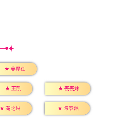
★
姜厚任
★
王凱
★
丟丟妹
★
關之琳
★
陳泰銘