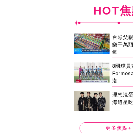
HOT
台彩父
樂千萬
氣
8國球
Formo
潮
理想混
海追星
更多焦點+