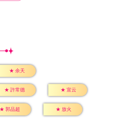
★
余天
★
宣云
★
許常德
★
放火
★
郭品超