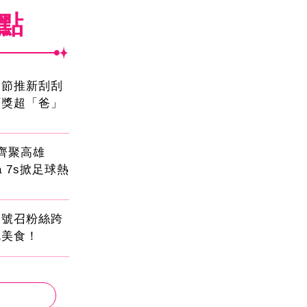
焦點
親節推新刮刮
頭獎超「爸」
員齊聚高雄
sa 7s掀足球熱
蛋號召粉絲跨
吃美食！