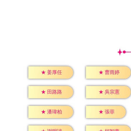
★
姜厚任
★
曹雨婷
★
田路路
★
吳宗憲
★
張菲
★
潘瑋柏