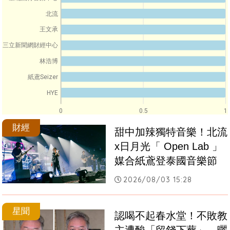
北流
王文承
三立新聞網財經中心
林浩博
紙鳶Seizer
HYE
0
0.5
1
財經
甜中加辣獨特音樂！北流
x日月光「 Open Lab 」
媒合紙鳶登泰國音樂節
2026/08/03 15:28
星聞
認喝不起春水堂！不敗教