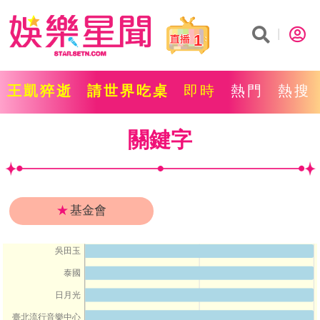
1
王凱猝逝
請世界吃桌
即時
熱門
熱搜
關鍵字
★
基金會
吳田玉
泰國
日月光
臺北流行音樂中心