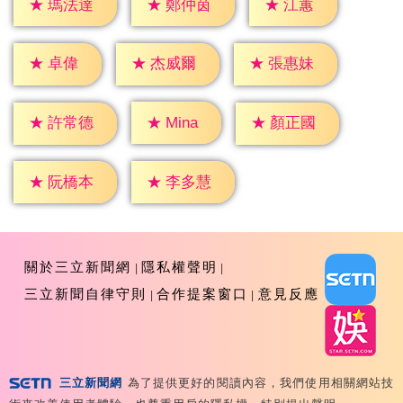
★
江蕙
★
瑪法達
★
鄭仲茵
★
卓偉
★
杰威爾
★
張惠妹
★
Mina
★
許常德
★
顏正國
★
阮橋本
★
李多慧
關於三立新聞網
隱私權聲明
三立新聞自律守則
合作提案窗口
意見反應
三立新聞網
為了提供更好的閱讀內容，我們使用相關網站技
Copyright ©2026 Sanlih E-Television All Rights