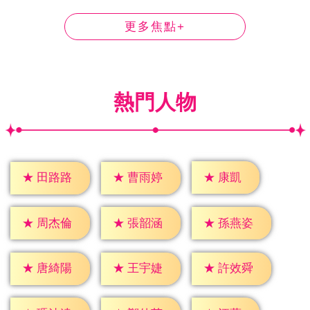
更多焦點+
熱門人物
★
康凱
★
田路路
★
曹雨婷
★
周杰倫
★
張韶涵
★
孫燕姿
★
唐綺陽
★
王宇婕
★
許效舜