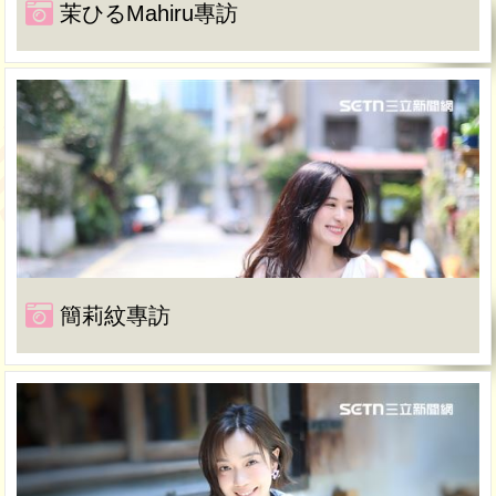
茉ひるMahiru專訪
簡莉紋專訪