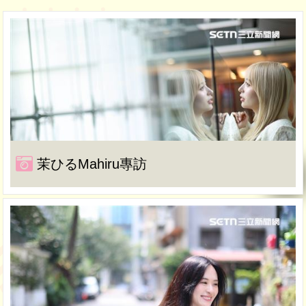
茉ひるMahiru專訪