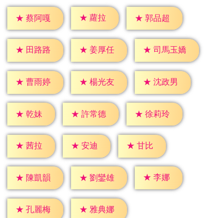
★
蘿拉
★
蔡阿嘎
★
郭品超
★
田路路
★
姜厚任
★
司馬玉嬌
★
曹雨婷
★
楊光友
★
沈政男
★
乾妹
★
許常德
★
徐莉玲
★
茜拉
★
安迪
★
甘比
★
李娜
★
陳凱韻
★
劉鑾雄
★
孔麗梅
★
雅典娜