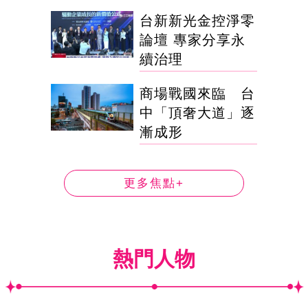
台新新光金控淨零
論壇 專家分享永
續治理
商場戰國來臨 台
中「頂奢大道」逐
漸成形
更多焦點+
熱門人物