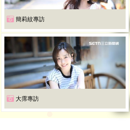
簡莉紋專訪
大霈專訪