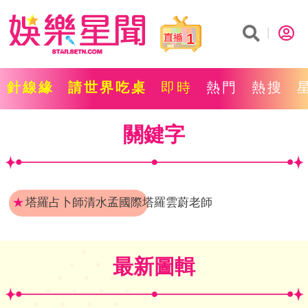
1
針線緣
請世界吃桌
即時
熱門
熱搜
關鍵字
★
塔羅占卜師清水孟國際塔羅雲蔚老師
最新圖輯