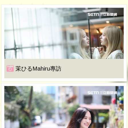
茉ひるMahiru專訪