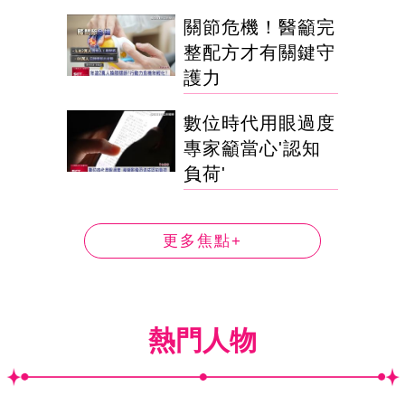
關節危機！醫籲完
整配方才有關鍵守
護力
數位時代用眼過度
專家籲當心'認知
負荷'
更多焦點+
熱門人物