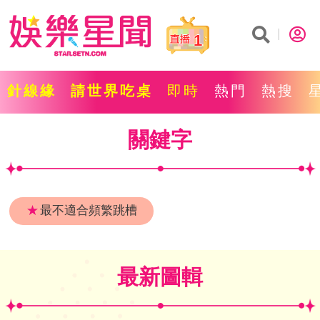
1
針線緣
請世界吃桌
即時
熱門
熱搜
關鍵字
★
最不適合頻繁跳槽
最新圖輯