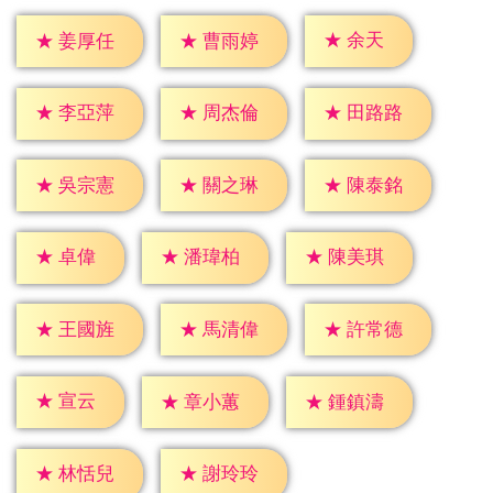
★
余天
★
姜厚任
★
曹雨婷
★
李亞萍
★
周杰倫
★
田路路
★
吳宗憲
★
關之琳
★
陳泰銘
★
卓偉
★
潘瑋柏
★
陳美琪
★
王國旌
★
馬清偉
★
許常德
★
宣云
★
章小蕙
★
鍾鎮濤
★
林恬兒
★
謝玲玲