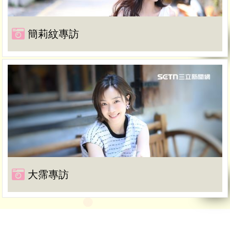
簡莉紋專訪
大霈專訪